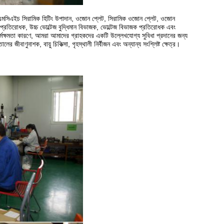
উব, এমসিএইচ সিরামিক হিটিং উপাদান, ওজোন প্লেট, সিরামিক ওজোন প্লেট, ওজোন
লাস প্রতিরোধক, উচ্চ ভোল্টেজ বুদ্ধিমান বিভাজক, ভোল্টেজ বিভাজক প্রতিরোধক এবং
্মক্ষমতা কারণে, আমরা আমাদের গ্রাহকদের একটি উল্লেখযোগ্য সুবিধা প্রদানের জন্য
 জীবাণুনাশক, বায়ু চিকিত্সা, গৃহস্থালী নির্বীজন এবং অন্যান্য সংশ্লিষ্ট ক্ষেত্র।