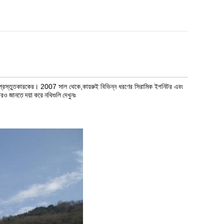
্রস্তুতকারকের। 2007 সাল থেকে,কায়রুই বিভিন্ন ধরণের সিরামিক ইগনিটর এবং
আরও জানতে দয়া করে নথিগুলি দেখুনঃ