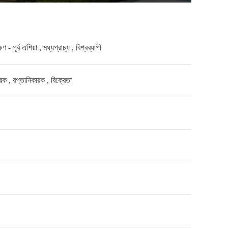
পূর্ব এশিয়া , মধ্যপ্রাচ্য , বিশ্বব্যাপী
ারক , রপ্তানিকারক , বিক্রেতা