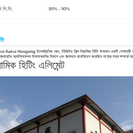
ি পি.সি.
80% - 90%
তি
i Kairui Hongxing ইলেকট্রনিক কোং, লিমিটেড শিল্প সিরামিক হিটিং উপাদান একটি পেশাদারী প
েনারেটর অ্যাপ্লিকেশন উপাদানগুলির বিকাশ এবং উত্পাদনে মনোনিবেশ করেছিল.
পণ্যের তথ্য সম্পর্কে 
ামিক হিটিং এলিমেন্ট