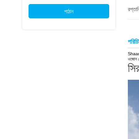
রপ্তান
পাঠান
পরিচি
Shaanx
ওজোন জ
সির