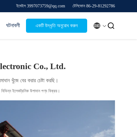
ইমেইল 3997073759@qq.com
টেলিফোন 86-29-81292786


ঘটনাবলী
একটি উদ্ধৃতি অনুরোধ করুন
ectronic Co., Ltd.
সমাধান খুঁজে বের করার চেষ্টা করছি।
 বিভিন্ন ইলেকট্রনিক উপাদান পণ্য বিক্রয়।