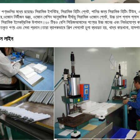
পণ্যগুলির মধ্যে রয়েছেঃ সিরামিক ইগনিটর, সিরামিক হিটিং প্লেট, পানির জন্য সিরামিক হিটিং টি
র,ওজোন নির্বীজন যন্ত্র, ওজোন মেশিন আনুষাঙ্গিক দীর্ঘায়ু সিরামিক ওজোন প্লেট, উচ্চ চাপ গ্লাস গ্
য সিরামিক ইলেকট্রনিক উপাদান।২০ টিরও বেশি সিরিজআমাদের পণ্যের উচ্চ মানের এবং নির্ভরযোগ্য কর
গতকৃত পণ্য এবং সেবা প্রদান।তারা ব্যাপকভাবে শিল্প পেললেট চুলা ব্যবহৃত হয়, খাদ্য কারখানা, হাসপাতালের
ন লাইন