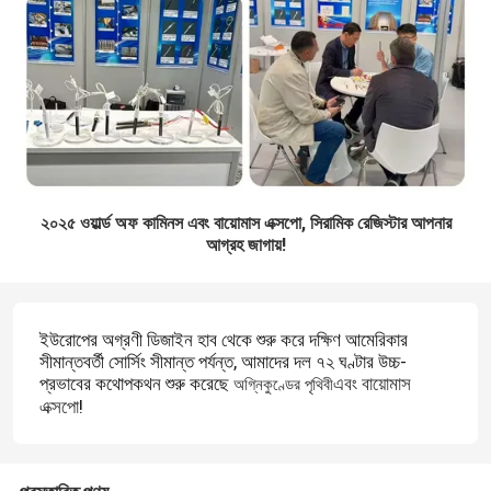
২০২৫ ওয়ার্ল্ড অফ কামিনস এবং বায়োমাস এক্সপো, সিরামিক রেজিস্টার আপনার
আগ্রহ জাগায়!
ইউরোপের অগ্রণী ডিজাইন হাব থেকে শুরু করে দক্ষিণ আমেরিকার
সীমান্তবর্তী সোর্সিং সীমান্ত পর্যন্ত, আমাদের দল ৭২ ঘণ্টার উচ্চ-
প্রভাবের কথোপকথন শুরু করেছে
এবং বায়োমাস
অগ্নিকুণ্ডের পৃথিবী
话
এক্সপো
!
题
标
签