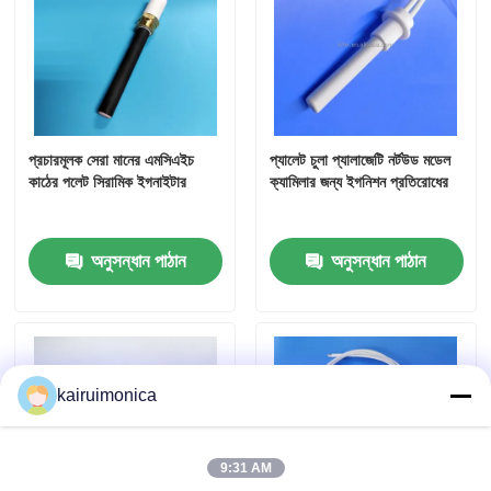
প্রচারমূলক সেরা মানের এমসিএইচ
প্যালেট চুলা প্যালাজেটি নর্টউড মডেল
কাঠের পলেট সিরামিক ইগনাইটার
ক্যামিলার জন্য ইগনিশন প্রতিরোধের
অনুসন্ধান পাঠান
অনুসন্ধান পাঠান
kairuimonica
9:31 AM