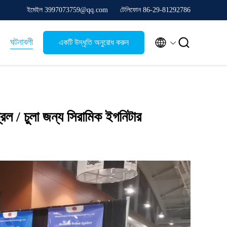
ইমেইল 3997073759@qq.com
টেলিফোন 86-29-81292786


ঘটনাবলী
একটি উদ্ধৃতি অনুরোধ করুন
 / চুলা জন্য সিরামিক ইগনিটার