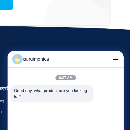
kairuimonica
6:27 AM
টনাবলী
Good day, what product are you looking 
একটি উদ্ধৃতি অনুরোধ করুন
for?
মলা
টেলিফোন 86-29-81292786
বর
ফ্যাক্স: 86-029-88240199


