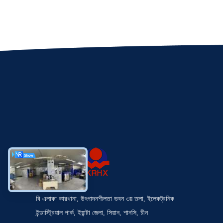
বি এলাকা কারখানা, উৎপাদনশীলতা ভবন ৩য় তলা, ইলেকট্রনিক
ইন্ডাস্ট্রিয়াল পার্ক, ইয়ান্টা জেলা, সিয়ান, শানসি, চীন