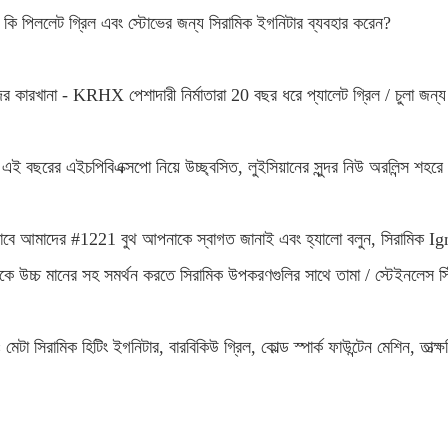
কি পিললেট গ্রিল এবং স্টোভের জন্য সিরামিক ইগনিটার ব্যবহার করেন?
র কারখানা - KRHX পেশাদারী নির্মাতারা 20 বছর ধরে প্যালেট গ্রিল / চুলা জন্
এই বছরের এইচপিবিএক্সপো নিয়ে উচ্ছ্বসিত, লুইসিয়ানের সুন্দর নিউ অরলিন্স শহর
াবে আমাদের #1221 বুথ আপনাকে স্বাগত জানাই এবং হ্যালো বলুন, সিরামিক Igni
ে উচ্চ মানের সহ সমর্থন করতে সিরামিক উপকরণগুলির সাথে তামা / স্টেইনলেস স
সঃ মেটা সিরামিক হিটিং ইগনিটার, বারবিকিউ গ্রিল, কোল্ড স্পার্ক ফাউন্টেন মেশিন, তাত