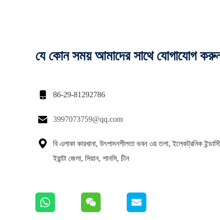
যে কোন সময় আমাদের সাথে যোগাযোগ করু

86-29-81292786

3997073759@qq.com

বি এলাকা কারখানা, উৎপাদনশীলতা ভবন ৩য় তলা, ইলেকট্রনিক ইন্ডাস্ট্রি
ইয়ান্টা জেলা, সিয়ান, শানসি, চীন