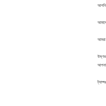
আপনি 
আমাদে
আমরা 
উষ্ণভ
আপনাক
ট্যাগ্