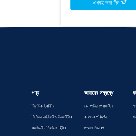
এখনই জমা দিন
পণ্য
আমাদের সম্বন্ধে
ঘ
সিরামিক ইগনিটর
কোম্পানির প্রোফাইল
মা
সিলিকন নাইট্রাইড ইনজাইটার
কারখানা পরিদর্শন
খ
এমসিএইচ সিরামিক হিটার
গুণমান নিয়ন্ত্রণ