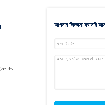
আপনার জিজ্ঞাসা সরাসরি আম
ন
য়াল পার্ক,