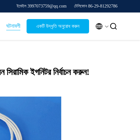
ইমেইল 3997073759@qq.com
টেলিফোন 86-29-81292786


ঘটনাবলী
একটি উদ্ধৃতি অনুরোধ করুন
ন সিরামিক ইগনিটর নির্বাচন করুন!