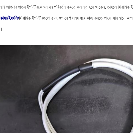
নি আপনার ধাতব ইগনিটরকে ঘন ঘন পরিবর্তন করতে ক্লান্ত হয়ে থাকেন, তাহলে সিরামিক ইগন
কায়রুইহংসিং
সিরামিক ইগনিটরগুলো ৫-৭ গুণ বেশি সময় ধরে কাজ করতে পারে, যার মানে আপনি
ন।