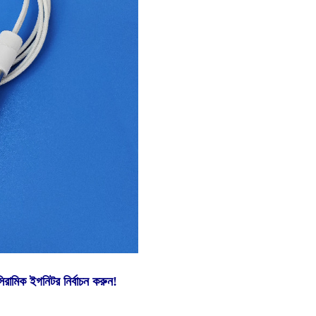
িরামিক ইগনিটর নির্বাচন করুন!