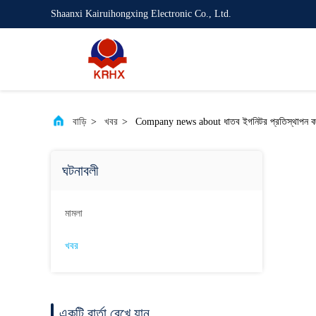
Shaanxi Kairuihongxing Electronic Co., Ltd.
বাড়ি
>
খবর
>
Company news about ধাতব ইগনিটর প্রতিস্থাপন করুন 
ঘটনাবলী
মামলা
খবর
একটি বার্তা রেখে যান