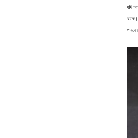
যদি আপ
থাকে।
পারবে