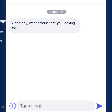
11:58 AM
টনাবলী
Good day, what product are you looking 
একটি উদ্ধৃতি অনুরোধ করুন
for?
মলা
টেলিফোন 86-29-81292786
বর
ফ্যাক্স: 86-029-88240199



স্ত অধিকার সংরক্ষিত।