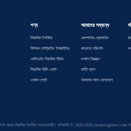
পণ্য
আমাদের সম্বন্ধে
ঘ
সিরামিক ইগনিটর
কোম্পানির প্রোফাইল
মা
সিলিকন নাইট্রাইড ইনজাইটার
কারখানা পরিদর্শন
খ
এমসিএইচ সিরামিক হিটার
গুণমান নিয়ন্ত্রণ
সিরামিক হিটিং প্লেট
সাইট ম্যাপ
ওজোন প্লেট
আমাদের সাথে যোগাযোগ
ভালো মানের সিরামিক ইগনিটর সরবরাহকারী। কপিরাইট © 2023-2026 ceramicigniters.com সম