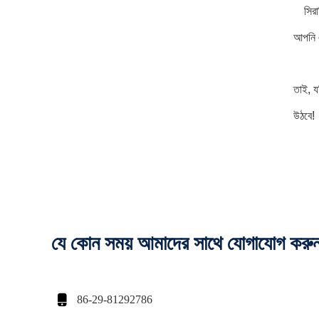
সির
আপনি এ
তাই, য
উঠবে!
যে কোন সময় আমাদের সাথে যোগাযোগ করু

86-29-81292786