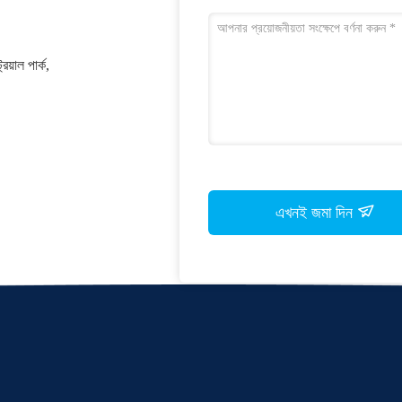
য়াল পার্ক,
এখনই জমা দিন