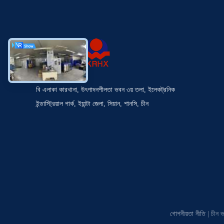
বি এলাকা কারখানা, উৎপাদনশীলতা ভবন ৩য় তলা, ইলেকট্রনিক
ইন্ডাস্ট্রিয়াল পার্ক, ইয়ান্টা জেলা, সিয়ান, শানসি, চীন
গোপনীয়তা নীতি
| চীন 