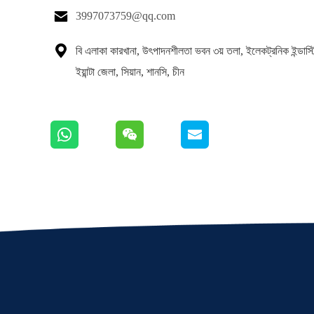

3997073759@qq.com

বি এলাকা কারখানা, উৎপাদনশীলতা ভবন ৩য় তলা, ইলেকট্রনিক ইন্ডাস্ট্রি
ইয়ান্টা জেলা, সিয়ান, শানসি, চীন