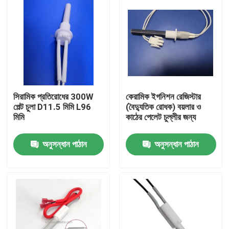
সিরামিক প্রতিরোধের 300W
কেরামিক ইগনিশন রেজিস্টার
পেল্ট চুলা D11.5 মিমি L96
(বৈদ্যুতিক রোধক) বয়লার ও
মিমি
কাঠের পেলেট চুল্লীর জন্য
অনুসন্ধান পাঠান
অনুসন্ধান পাঠান
বাড়ি
পণ্য
ভিডিও