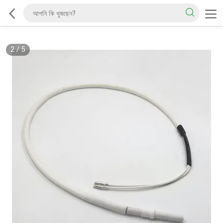
2
/
5