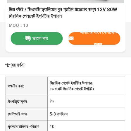
জিম বউই / জিএমজি ড্যানিয়েল বুন প্রাইম মডেলের জন্য 12V 80W
সিরামিক পেললেট ইগনিটার উপাদান
MOQ：10
আমাদের সাথে যোগাযোগ
ভালো দাম
করুন
পণ্যের বর্ণনা
সিরামিক পেলেট ইগনিটর উপাদান
,
লক্ষণীয় করা:
৮০ ওয়াট সিরামিক পেলেট ইগনিটর
উৎপত্তি স্থল
চীন
ডেলিভারি সময়
5-8 কর্মদিবস
ন্যূনতম চাহিদার পরিমাণ
10