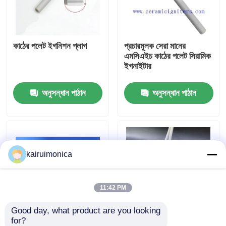
ভিআর শো
কাঠের পলেট ইগনিশন প্লাগ
প্রচারমূলক সেরা মানের
এমসিএইচ কাঠের পলেট সিরামিক
আমাদের সম্পর্কে
ইগনাইটার
অনুসন্ধান পাঠান
অনুসন্ধান পাঠান
কারখানা ভ্রমণ
মান নিয়ন্ত্রণ
kairuimonica
যোগাযোগ করুন
খবর
11:42 PM
Good day, what product are you looking 
উদ্ধৃতির জন্য আবেদন
for?
এবি সায়েক্স টার্বো ভি সোর্সে
পেলেট চুলা 220V 300W