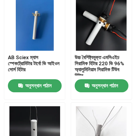
AB Sciex ম্যাস
উচ্চ বৈশিষ্ট্যযুক্ত এমসিএইচ
স্পেকট্রোমিটার টার্বো ভি আইওন
সিরামিক হিটার 220 ভি 96%
সোর্স হিটার
অ্যালুমিনিয়াম সিরামিক টিউব
হিটার
অনুসন্ধান পাঠান
অনুসন্ধান পাঠান
বাড়ি
পণ্য
ভিডিও