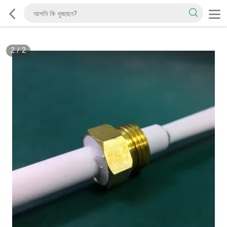
2
/
2