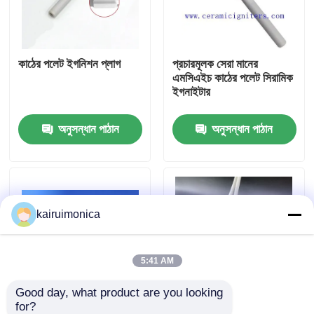
ভিআর শো
কাঠের পলেট ইগনিশন প্লাগ
প্রচারমূলক সেরা মানের
এমসিএইচ কাঠের পলেট সিরামিক
আমাদের সম্পর্কে
ইগনাইটার
অনুসন্ধান পাঠান
অনুসন্ধান পাঠান
কারখানা ভ্রমণ
মান নিয়ন্ত্রণ
kairuimonica
যোগাযোগ করুন
খবর
5:41 AM
Good day, what product are you looking 
উদ্ধৃতির জন্য আবেদন
for?
এবি সায়েক্স টার্বো ভি সোর্সে
পেলেট চুলা 220V 300W