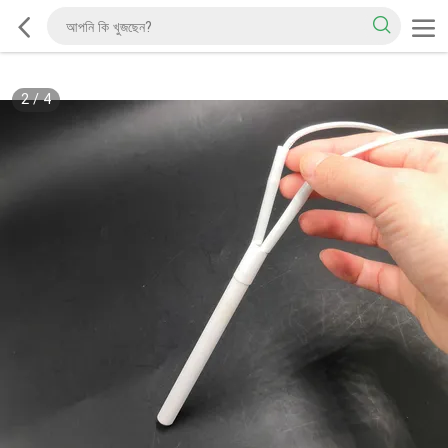
2
/
4