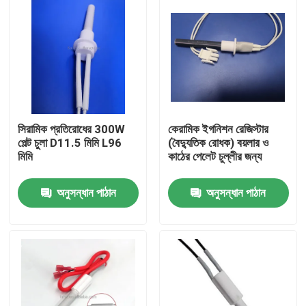
সিরামিক প্রতিরোধের 300W
কেরামিক ইগনিশন রেজিস্টার
পেল্ট চুলা D11.5 মিমি L96
(বৈদ্যুতিক রোধক) বয়লার ও
মিমি
কাঠের পেলেট চুল্লীর জন্য
অনুসন্ধান পাঠান
অনুসন্ধান পাঠান
বাড়ি
পণ্য
ভিডিও