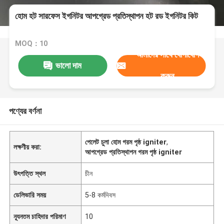
হোম হট সারফেস ইগনিটর আপগ্রেড প্রতিস্থাপন হট রড ইগনিটর কিট
MOQ：10
আমাদের সাথে যোগাযোগ
ভালো দাম
করুন
পণ্যের বর্ণনা
পেলেট চুলা হোম গরম পৃষ্ঠ igniter
,
লক্ষণীয় করা:
আপগ্রেড প্রতিস্থাপন গরম পৃষ্ঠ igniter
উৎপত্তি স্থল
চীন
ডেলিভারি সময়
5-8 কর্মদিবস
ন্যূনতম চাহিদার পরিমাণ
10