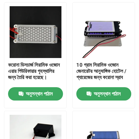
করোনা ডিসচার্জ সিরামিক ওজোন
10 গ্রাম সিরামিক ওজোন
এয়ার পিউরিফায়ার গৃহস্থালির
জেনারেটর আনুষাঙ্গিক হোটেল /
জন্য তৈরি করা হয়েছে।
গ্যারেজের জন্য করোনা স্রাব
অনুসন্ধান পাঠান
অনুসন্ধান পাঠান
বাড়ি
পণ্য
ভিডিও