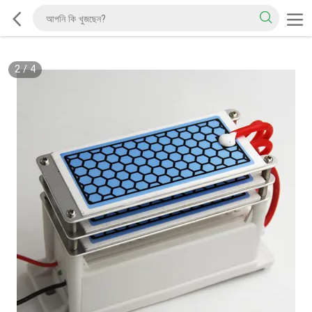
2
/
4