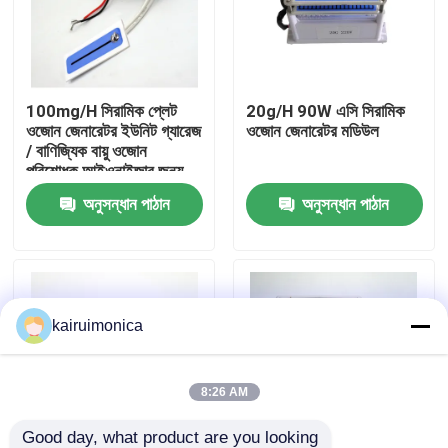
ভিআর শো
100mg/H সিরামিক প্লেট
20g/H 90W এসি সিরামিক
আমাদের সম্পর্কে
ওজোন জেনারেটর ইউনিট গ্যারেজ
ওজোন জেনারেটর মডিউল
/ বাণিজ্যিক বায়ু ওজোন
পরিশোধক আইওনাইজার জন্য
কারখানা ভ্রমণ
অনুসন্ধান পাঠান
অনুসন্ধান পাঠান
মান নিয়ন্ত্রণ
যোগাযোগ করুন
kairuimonica
খবর
8:26 AM
উদ্ধৃতির জন্য আবেদন
Good day, what product are you looking 