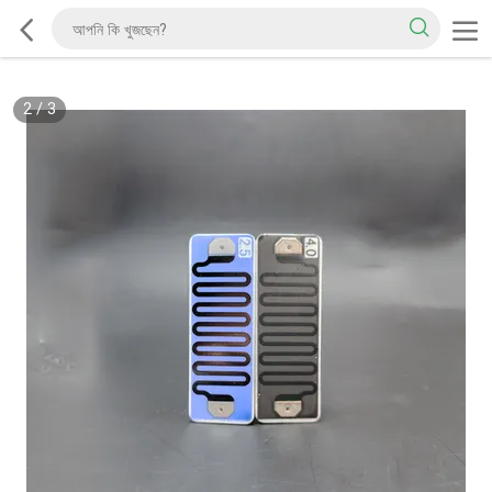
2
/
3