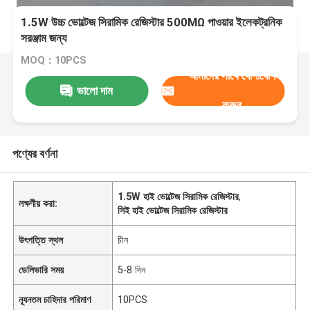
1.5W উচ্চ ভোল্টেজ সিরামিক রেজিস্টার 500MΩ পাওয়ার ইলেকট্রনিক
সরঞ্জাম জন্য
MOQ：10PCS
আমাদের সাথে যোগাযোগ
ভালো দাম
করুন
পণ্যের বর্ণনা
1.5W হাই ভোল্টেজ সিরামিক রেজিস্টার
,
লক্ষণীয় করা:
সিই হাই ভোল্টেজ সিরামিক রেজিস্টার
উৎপত্তি স্থল
চীন
ডেলিভারি সময়
5-8 দিন
ন্যূনতম চাহিদার পরিমাণ
10PCS