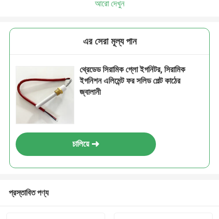
আরো দেখুন
এর সেরা মূল্য পান
থ্রেডেড সিরামিক গ্লো ইগনিটর, সিরামিক
ইগনিশন এলিমেন্ট ফর সলিড পেল্ট কাঠের
জ্বালানী
চালিয়ে
প্রস্তাবিত পণ্য