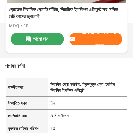
থ্রেডেড সিরামিক গ্লো ইগনিটর, সিরামিক ইগনিশন এলিমেন্ট ফর সলিড
পেল্ট কাঠের জ্বালানী
MOQ：10
আমাদের সাথে যোগাযোগ
ভালো দাম
করুন
পণ্যের বর্ণনা
সিরামিক গ্লো ইগনিটর
,
গ্রিডযুক্ত গ্লো ইগনিটর
,
লক্ষণীয় করা:
সিরামিক ইগনিশন এলিমেন্ট
উৎপত্তি স্থল
চীন
ডেলিভারি সময়
5-8 কর্মদিবস
ন্যূনতম চাহিদার পরিমাণ
10