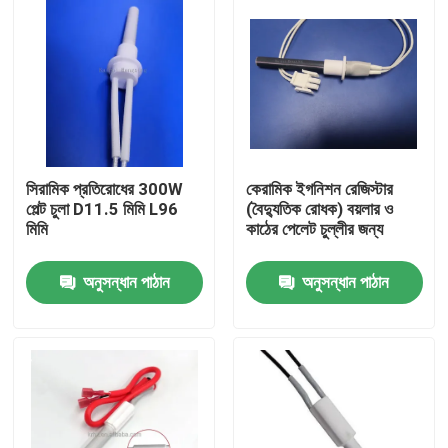
সিরামিক প্রতিরোধের 300W
কেরামিক ইগনিশন রেজিস্টার
পেল্ট চুলা D11.5 মিমি L96
(বৈদ্যুতিক রোধক) বয়লার ও
মিমি
কাঠের পেলেট চুল্লীর জন্য
অনুসন্ধান পাঠান
অনুসন্ধান পাঠান
বাড়ি
পণ্য
ভিডিও