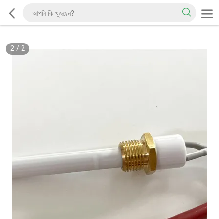
2
/
2