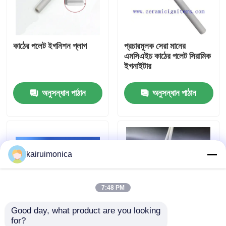
ভিআর শো
কাঠের পলেট ইগনিশন প্লাগ
প্রচারমূলক সেরা মানের
এমসিএইচ কাঠের পলেট সিরামিক
আমাদের সম্পর্কে
ইগনাইটার
অনুসন্ধান পাঠান
অনুসন্ধান পাঠান
কারখানা ভ্রমণ
মান নিয়ন্ত্রণ
kairuimonica
যোগাযোগ করুন
খবর
7:48 PM
Good day, what product are you looking 
উদ্ধৃতির জন্য আবেদন
for?
এবি সায়েক্স টার্বো ভি সোর্সে
পেলেট চুলা 220V 300W