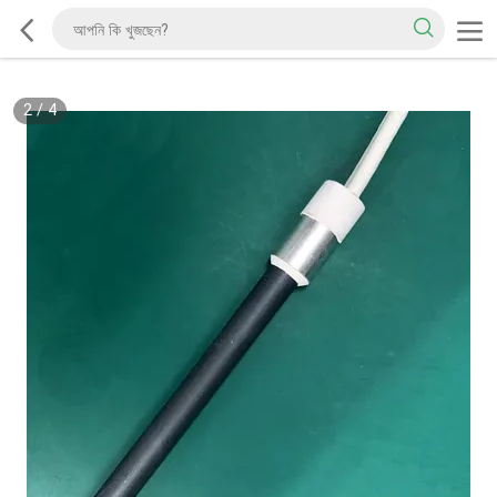
2
/
4