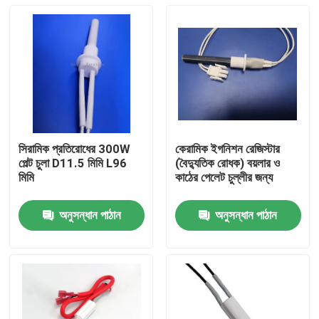
সিরামিক প্রতিরোধের 300W
কেরামিক ইগনিশন রেজিস্টার
পেল্ট চুলা D11.5 মিমি L96
(বৈদ্যুতিক রোধক) বয়লার ও
মিমি
কাঠের পেলেট চুল্লীর জন্য
অনুসন্ধান পাঠান
অনুসন্ধান পাঠান
বাড়ি
পণ্য
ভিডিও