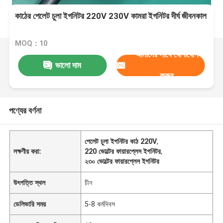
কাঠের পেলেট চুলা ইগনিটর 220V 230V কামরা ইগনিটর দীর্ঘ জীবনকাল
MOQ：10
আমাদের সাথে যোগাযোগ
ভালো দাম
করুন
পণ্যের বর্ণনা
পেলেট চুলা ইগনিটর কাঠ 220V
,
লক্ষণীয় করা:
220 ভোল্টের ফায়ারপ্লেস ইগনিটর
,
২৩০ ভোল্টের ফায়ারপ্লেস ইগনিটর
উৎপত্তি স্থল
চীন
ডেলিভারি সময়
5-8 কর্মদিবস