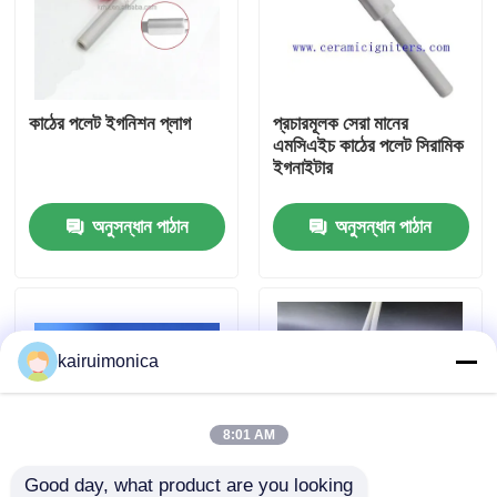
ভিআর শো
কাঠের পলেট ইগনিশন প্লাগ
প্রচারমূলক সেরা মানের
আমাদের সম্পর্কে
এমসিএইচ কাঠের পলেট সিরামিক
ইগনাইটার
কারখানা ভ্রমণ
অনুসন্ধান পাঠান
অনুসন্ধান পাঠান
মান নিয়ন্ত্রণ
যোগাযোগ করুন
kairuimonica
খবর
8:01 AM
উদ্ধৃতির জন্য আবেদন
Good day, what product are you looking 