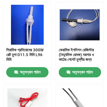
সিরামিক প্রতিরোধের 300W
কেরামিক ইগনিশন রেজিস্টার
পেল্ট চুলা D11.5 মিমি L96
(বৈদ্যুতিক রোধক) বয়লার ও
মিমি
কাঠের পেলেট চুল্লীর জন্য
অনুসন্ধান পাঠান
অনুসন্ধান পাঠান
বাড়ি
পণ্য
ভিডিও