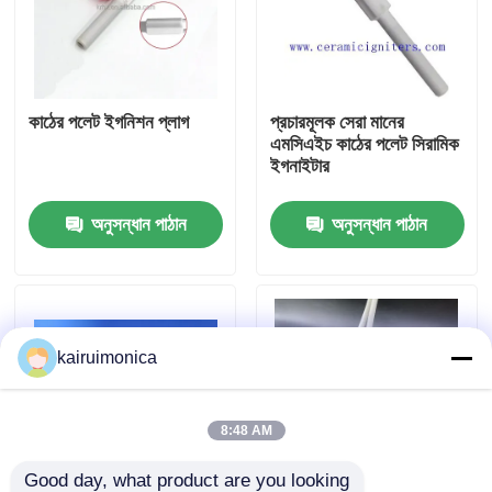
ভিআর শো
কাঠের পলেট ইগনিশন প্লাগ
প্রচারমূলক সেরা মানের
আমাদের সম্পর্কে
এমসিএইচ কাঠের পলেট সিরামিক
ইগনাইটার
কারখানা ভ্রমণ
অনুসন্ধান পাঠান
অনুসন্ধান পাঠান
মান নিয়ন্ত্রণ
যোগাযোগ করুন
kairuimonica
খবর
8:48 AM
উদ্ধৃতির জন্য আবেদন
Good day, what product are you looking 