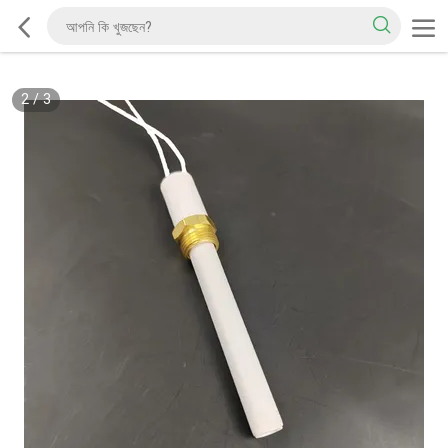
2
/
3