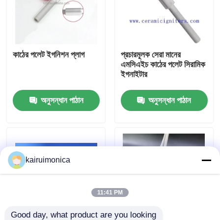
ভিআর শো
কাঠের পলেট ইগনিশন প্লাগ
প্রচারমূলক সেরা মানের
আমাদের সম্পর্কে
এমসিএইচ কাঠের পলেট সিরামিক
ইগনাইটার
কারখানা ভ্রমণ
অনুসন্ধান পাঠান
অনুসন্ধান পাঠান
মান নিয়ন্ত্রণ
যোগাযোগ করুন
kairuimonica
খবর
11:41 PM
উদ্ধৃতির জন্য আবেদন
Good day, what product are you looking 