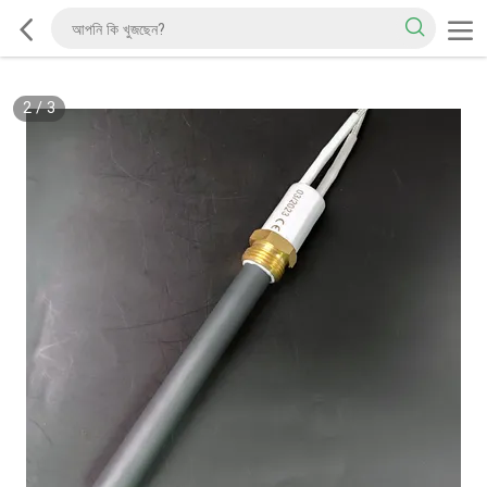
2
/
3