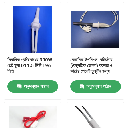
সিরামিক প্রতিরোধের 300W
কেরামিক ইগনিশন রেজিস্টার
পেল্ট চুলা D11.5 মিমি L96
(বৈদ্যুতিক রোধক) বয়লার ও
মিমি
কাঠের পেলেট চুল্লীর জন্য
অনুসন্ধান পাঠান
অনুসন্ধান পাঠান
বাড়ি
পণ্য
ভিডিও