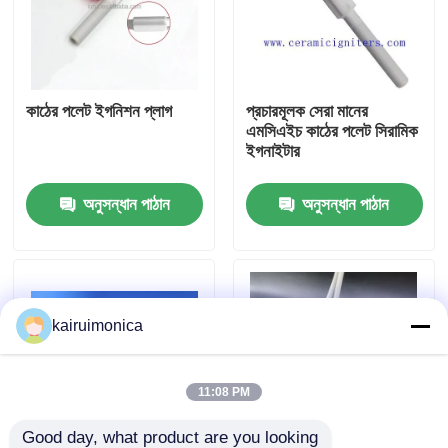
ভিআর শো
কাঠের পলেট ইগনিশন প্লাগ
প্রচারমূলক সেরা মানের
আমাদের সম্পর্কে
এমসিএইচ কাঠের পলেট সিরামিক
ইগনাইটার
কারখানা ভ্রমণ
অনুসন্ধান পাঠান
অনুসন্ধান পাঠান
মান নিয়ন্ত্রণ
যোগাযোগ করুন
kairuimonica
খবর
11:08 PM
উদ্ধৃতির জন্য আবেদন
Good day, what product are you looking 