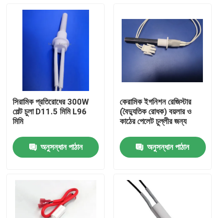
সিরামিক প্রতিরোধের 300W
কেরামিক ইগনিশন রেজিস্টার
পেল্ট চুলা D11.5 মিমি L96
(বৈদ্যুতিক রোধক) বয়লার ও
মিমি
কাঠের পেলেট চুল্লীর জন্য
অনুসন্ধান পাঠান
অনুসন্ধান পাঠান
বাড়ি
পণ্য
ভিডিও