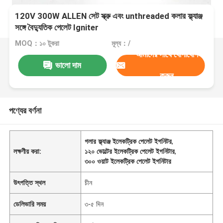
120V 300W ALLEN সেট স্ক্রু এবং unthreaded কলার ফ্ল্যাঞ্জ
সঙ্গে বৈদ্যুতিক পেলেট Igniter
MOQ：১০ টুকরা
মূল্য：/
আমাদের সাথে যোগাযোগ
ভালো দাম
করুন
পণ্যের বর্ণনা
গলার ফ্ল্যাঞ্জ ইলেকট্রিক পেলেট ইগনিটর
,
লক্ষণীয় করা:
১২০ ভোল্টের ইলেকট্রিক পেলেট ইগনিটার
,
৩০০ ওয়াট ইলেকট্রিক পেলেট ইগনিটার
উৎপত্তি স্থল
চীন
ডেলিভারি সময়
৩-৫ দিন