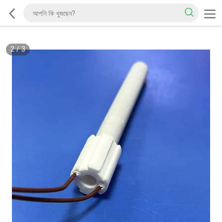
2
/
3