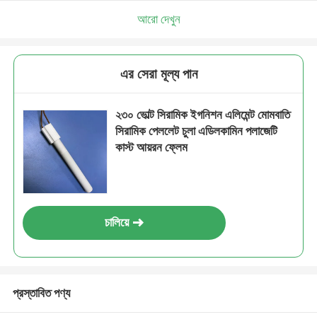
আরো দেখুন
এর সেরা মূল্য পান
২৩০ ভোল্ট সিরামিক ইগনিশন এলিমেন্ট মোমবাতি
সিরামিক পেললেট চুলা এডিলকামিন পলাজেটি
কাস্ট আয়রন ফ্লেম
চালিয়ে
প্রস্তাবিত পণ্য