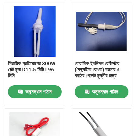
সিরামিক প্রতিরোধের 300W
কেরামিক ইগনিশন রেজিস্টার
পেল্ট চুলা D11.5 মিমি L96
(বৈদ্যুতিক রোধক) বয়লার ও
মিমি
কাঠের পেলেট চুল্লীর জন্য
অনুসন্ধান পাঠান
অনুসন্ধান পাঠান
বাড়ি
পণ্য
ভিডিও