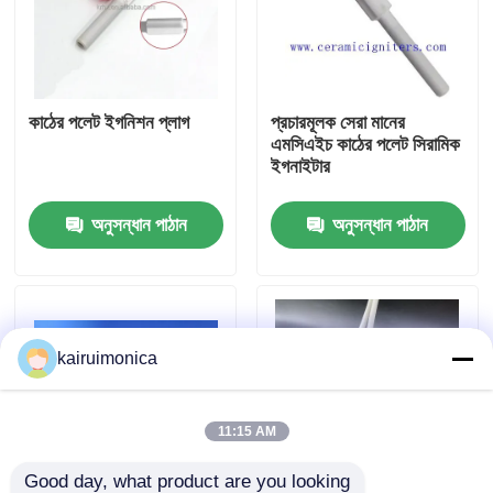
ভিআর শো
কাঠের পলেট ইগনিশন প্লাগ
প্রচারমূলক সেরা মানের
আমাদের সম্পর্কে
এমসিএইচ কাঠের পলেট সিরামিক
ইগনাইটার
কারখানা ভ্রমণ
অনুসন্ধান পাঠান
অনুসন্ধান পাঠান
মান নিয়ন্ত্রণ
যোগাযোগ করুন
kairuimonica
খবর
11:15 AM
উদ্ধৃতির জন্য আবেদন
Good day, what product are you looking 