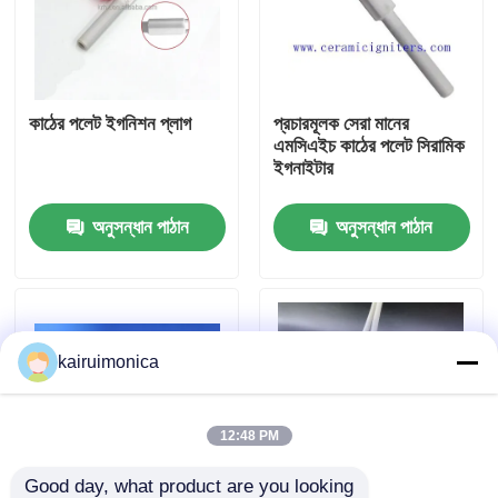
ভিআর শো
কাঠের পলেট ইগনিশন প্লাগ
প্রচারমূলক সেরা মানের
আমাদের সম্পর্কে
এমসিএইচ কাঠের পলেট সিরামিক
ইগনাইটার
কারখানা ভ্রমণ
অনুসন্ধান পাঠান
অনুসন্ধান পাঠান
মান নিয়ন্ত্রণ
যোগাযোগ করুন
kairuimonica
খবর
12:48 PM
উদ্ধৃতির জন্য আবেদন
Good day, what product are you looking 