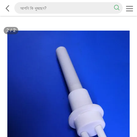
2
/
2