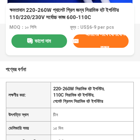
ক্ষমতাবান 220-260W প্যালেট গ্রিল জন্য সিরামিক হট ইগনিটর
110/220/230V সর্বোচ্চ কাজ 600-110C
MOQ：১০ পিসি
মূল্য：US$6-9 per pcs
আমাদের সাথে যোগাযোগ
ভালো দাম
করুন
পণ্যের বর্ণনা
220-260W সিরামিক হট ইগনিটর
,
লক্ষণীয় করা:
110C সিরামিক হট ইগনিটর
,
পেলেট গ্রিলস সিরামিক হট ইগনিটার
উৎপত্তি স্থল
চীন
ডেলিভারি সময়
১৫ দিন