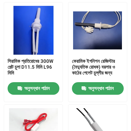
সিরামিক প্রতিরোধের 300W
কেরামিক ইগনিশন রেজিস্টার
পেল্ট চুলা D11.5 মিমি L96
(বৈদ্যুতিক রোধক) বয়লার ও
মিমি
কাঠের পেলেট চুল্লীর জন্য
অনুসন্ধান পাঠান
অনুসন্ধান পাঠান
বাড়ি
পণ্য
ভিডিও