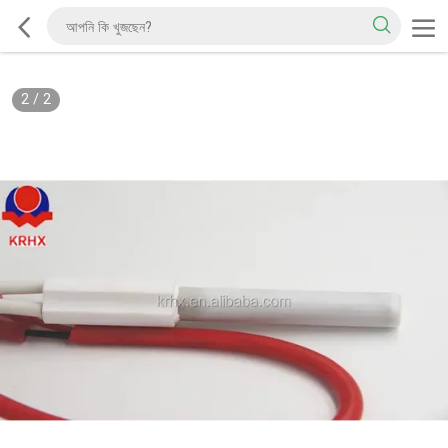
2
/
2