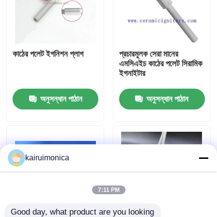
ভিআর শো
কাঠের পলেট ইগনিশন প্লাগ
প্রচারমূলক সেরা মানের
আমাদের সম্পর্কে
এমসিএইচ কাঠের পলেট সিরামিক
ইগনাইটার
কারখানা ভ্রমণ
অনুসন্ধান পাঠান
অনুসন্ধান পাঠান
মান নিয়ন্ত্রণ
যোগাযোগ করুন
kairuimonica
খবর
7:11 PM
উদ্ধৃতির জন্য আবেদন
Good day, what product are you looking 