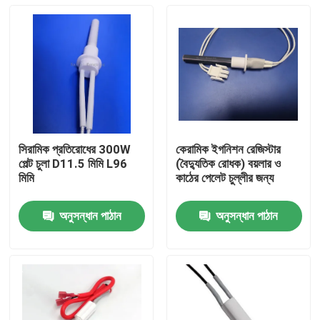
সিরামিক প্রতিরোধের 300W
কেরামিক ইগনিশন রেজিস্টার
পেল্ট চুলা D11.5 মিমি L96
(বৈদ্যুতিক রোধক) বয়লার ও
মিমি
কাঠের পেলেট চুল্লীর জন্য
অনুসন্ধান পাঠান
অনুসন্ধান পাঠান
বাড়ি
পণ্য
ভিডিও