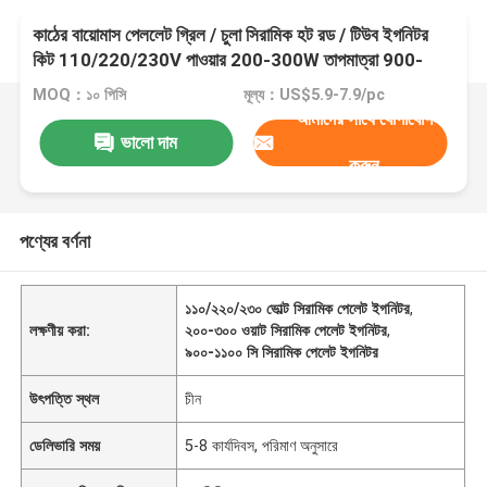
কাঠের বায়োমাস পেললেট গ্রিল / চুলা সিরামিক হট রড / টিউব ইগনিটর
কিট 110/220/230V পাওয়ার 200-300W তাপমাত্রা 900-
1100C ইউডাব্লু 57g
MOQ：১০ পিসি
মূল্য：US$5.9-7.9/pc
আমাদের সাথে যোগাযোগ
ভালো দাম
করুন
পণ্যের বর্ণনা
১১০/২২০/২৩০ ভোল্ট সিরামিক পেলেট ইগনিটর
,
লক্ষণীয় করা:
২০০-৩০০ ওয়াট সিরামিক পেলেট ইগনিটর
,
৯০০-১১০০ সি সিরামিক পেলেট ইগনিটর
উৎপত্তি স্থল
চীন
ডেলিভারি সময়
5-8 কার্যদিবস, পরিমাণ অনুসারে