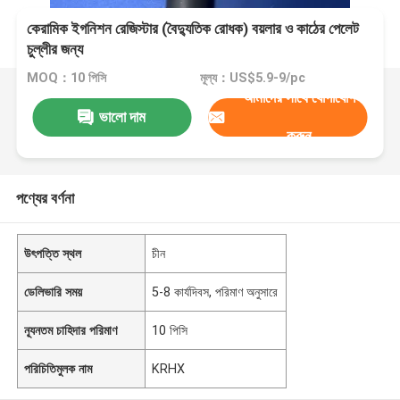
কেরামিক ইগনিশন রেজিস্টার (বৈদ্যুতিক রোধক) বয়লার ও কাঠের পেলেট
চুল্লীর জন্য
MOQ：10 পিসি
মূল্য：US$5.9-9/pc
আমাদের সাথে যোগাযোগ
ভালো দাম
করুন
পণ্যের বর্ণনা
উৎপত্তি স্থল
চীন
ডেলিভারি সময়
5-8 কার্যদিবস, পরিমাণ অনুসারে
ন্যূনতম চাহিদার পরিমাণ
10 পিসি
পরিচিতিমুলক নাম
KRHX