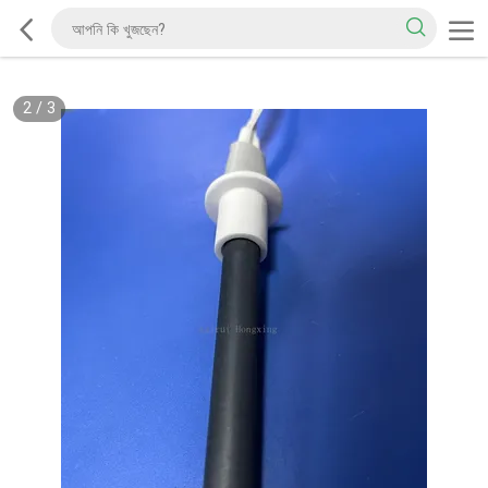
2
/
3