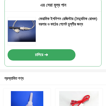
এর সেরা মূল্য পান
কেরামিক ইগনিশন রেজিস্টার (বৈদ্যুতিক রোধক)
বয়লার ও কাঠের পেলেট চুল্লীর জন্য
চালিয়ে
প্রস্তাবিত পণ্য