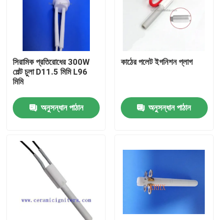
সিরামিক প্রতিরোধের 300W
কাঠের পলেট ইগনিশন প্লাগ
পেল্ট চুলা D11.5 মিমি L96
মিমি
অনুসন্ধান পাঠান
অনুসন্ধান পাঠান
বাড়ি
পণ্য
ভিডিও