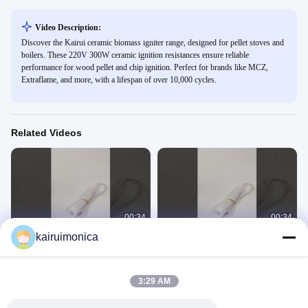
Video Description:
Discover the Kairui ceramic biomass igniter range, designed for pellet stoves and
boilers. These 220V 300W ceramic ignition resistances ensure reliable
performance for wood pellet and chip ignition. Perfect for brands like MCZ,
Extraflame, and more, with a lifespan of over 10,000 cycles.
Related Videos
00:34
00:34
kairuimonica
সিরামিক ইগনিটার KR-W2
সিরামিক ইগনিটার
সিরামিক ইগনিটর
সিরামিক ইগনিটর
March 20, 2025
March 19, 2025
3:29 AM