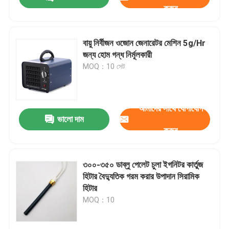
করুন
বায়ু নির্বীজন ওজোন জেনারেটর মেশিন 5g/Hr
জন্য হোম গন্ধ নির্মূলকারী
MOQ：10 সেট
আমাদের সাথে যোগাযোগ
ভালো দাম
করুন
বাড়ি
৩০০-৩৫০ ডাব্লু পেলেট চুলা ইগনিটর কার্তুজ
হিটার বৈদ্যুতিক গরম করার উপাদান সিরামিক
হিটার
পণ্য
MOQ：10
ভিডিও