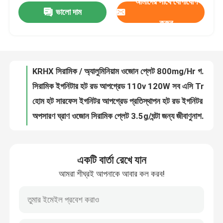
আমাদের সাথে যোগাযোগ
ভালো দাম
6g/Hr ওজোন প্লেট সিরামিক 105x50mm Ozone জেনারেটরের জন্য আকার
করুন
OEM ওজোন প্লেট প্রতিস্থাপন 3.5g/Hr জন্য ওজোন জেনারেটর
ভিআর শো
KRHX প্লেট ওজোন জেনারেটর কিট 500mg/Hr 300mg/Hr 40*20mm আকার
KRHX সিরামিক / অ্যালুমিনিয়াম ওজোন প্লেট 800mg/Hr গন্ধ দূর করে / জীর্ণ বাতাস সতেজ করে
আমাদের সম্পর্কে
সিরামিক ইগনিটার হট রড আপগ্রেড 110v 120W সব এসি Traeger ফিট করে
হোম হট সারফেস ইগনিটর আপগ্রেড প্রতিস্থাপন হট রড ইগনিটর কিট
কারখানা ভ্রমণ
অপসারণ ঘ্রাণ ওজোন সিরামিক প্লেট 3.5g/ঘন্টা জন্য জীবাণুনাশক সরঞ্জাম
বায়ু বিশুদ্ধকরণের জন্য ব্যবহৃত পাওয়ার সাপ্লাই সহ প্রতিস্থাপন 2g/h সিরামিক ওজোন জেনারেটর
মান নিয়ন্ত্রণ
সিই সার্টিফাইড 10g এয়ার কুলিং এয়ার স্টেরিলাইজেশন ইন্টিগ্রেটেড সিরামিক প্লেট মডিউল ওজোন জেনারেটরের জন্য ব্যবহৃত
পোর্টেবল সিরামিক ওজোন জেনারেটর ওজোন মেশিনের জন্য সিরামিক প্লেট 3.5g
যোগাযোগ করুন
একটি বার্তা রেখে যান
12V-240V এসি সিরামিক ওজোন জেনারেটর সেল 300mg/ঘন্টা জল চিকিত্সার জন্য বায়ু শীতল
আমরা শীঘ্রই আপনাকে আবার কল করব!
7g ওজোন জেনারেটর গন্ধ অপসারণকারী
খবর
বায়ু বিশুদ্ধকরণকারী ওজোন জেনারেটর ভাইরাস হত্যা করার জন্য বহনযোগ্য গন্ধ অপসারণ
KRHX বায়ু নির্বীজন ওজোন 10g/Hr ওজোনেটর বায়ু বিশোধক করোনা স্রাব
উদ্ধৃতির জন্য আবেদন
DC3.7V ছোট নেগেটিভ আইওন জেনারেটর প্লাজমা ওজোন জেনারেটর আইওনিজার মডিউল