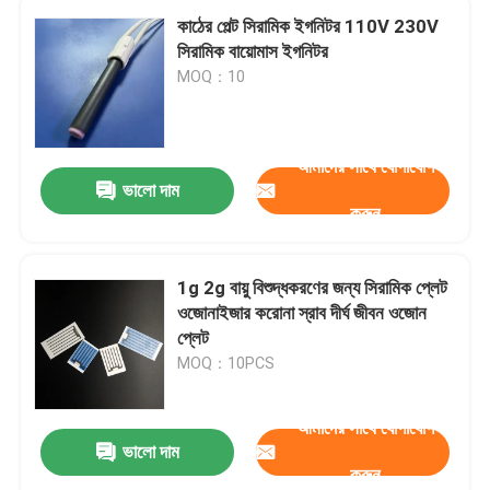
কাঠের পেল্ট সিরামিক ইগনিটর 110V 230V
সিরামিক বায়োমাস ইগনিটর
MOQ：10
আমাদের সাথে যোগাযোগ
ভালো দাম
করুন
1g 2g বায়ু বিশুদ্ধকরণের জন্য সিরামিক প্লেট
ওজোনাইজার করোনা স্রাব দীর্ঘ জীবন ওজোন
প্লেট
MOQ：10PCS
আমাদের সাথে যোগাযোগ
ভালো দাম
করুন