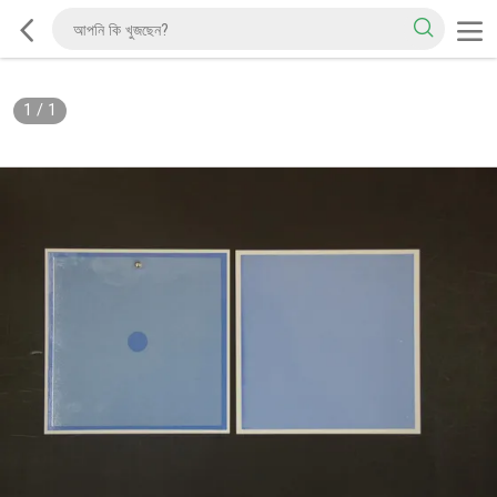
1
/
1