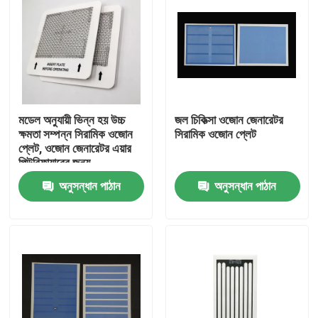
মডেল অনুযায়ী ভিন্ন হয় উচ্চ
জল চিকিত্সা ওজোন জেনারেটর
ক্ষমতা সম্পন্ন সিরামিক ওজোন
সিরামিক ওজোন প্লেট
প্লেট, ওজোন জেনারেটর এয়ার
পিউরিফায়ারের জন্য
অনুসন্ধান পাঠান
অনুসন্ধান পাঠান
বাড়ি
পণ্য
ভিডিও