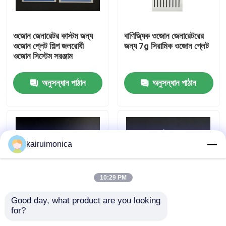
ভিআর শো
ওজোন জেনারেটর কাস্টম জন্য
বাণিজ্যিক ওজোন জেনারেটরের
ওজোন প্লেট শিল্প জলরোধী
জন্য 7g সিরামিক ওজোন প্লেট
ওজোন সিস্টেম সরঞ্জাম
আমাদের সম্পর্কে
অনুসন্ধান পাঠান
অনুসন্ধান পাঠান
কারখানা ভ্রমণ
মান নিয়ন্ত্রণ
kairuimonica
যোগাযোগ করুন
10:29 PM
খবর
Good day, what product are you looking 
for?
1g 2g বায়ু বিশুদ্ধকরণের জন্য
দীর্ঘ জীবন 500mg সিরামিক
উদ্ধৃতির জন্য আবেদন
সিরামিক প্লেট ওজোনাইজার
ওজোন প্লেট ছোট ওজোন