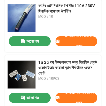
কাঠের পেল্ট সিরামিক ইগনিটর 110V 230V
সিরামিক বায়োমাস ইগনিটর
MOQ：10
আমাদের সাথে যোগাযোগ
ভালো দাম
করুন
1g 2g বায়ু বিশুদ্ধকরণের জন্য সিরামিক প্লেট
ওজোনাইজার করোনা স্রাব দীর্ঘ জীবন ওজোন
প্লেট
MOQ：10PCS
আমাদের সাথে যোগাযোগ
ভালো দাম
করুন