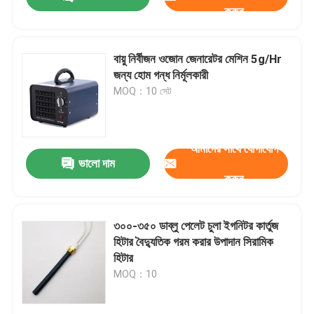
করুন
বায়ু নির্বীজন ওজোন জেনারেটর মেশিন 5g/Hr
জন্য হোম গন্ধ নির্মূলকারী
MOQ：10 সেট
আমাদের সাথে যোগাযোগ
ভালো দাম
করুন
বাড়ি
৩০০-৩৫০ ডাব্লু পেলেট চুলা ইগনিটর কার্তুজ
হিটার বৈদ্যুতিক গরম করার উপাদান সিরামিক
হিটার
পণ্য
MOQ：10
ভিডিও