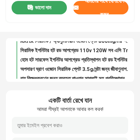
আমাদের সাথে যোগাযোগ
ভালো দাম
6g/Hr ওজোন প্লেট সিরামিক 105x50mm Ozone জেনারেটরের জন্য আকার
করুন
OEM ওজোন প্লেট প্রতিস্থাপন 3.5g/Hr জন্য ওজোন জেনারেটর
ভিআর শো
KRHX প্লেট ওজোন জেনারেটর কিট 500mg/Hr 300mg/Hr 40*20mm আকার
KRHX সিরামিক / অ্যালুমিনিয়াম ওজোন প্লেট 800mg/Hr গন্ধ দূর করে / জীর্ণ বাতাস সতেজ করে
আমাদের সম্পর্কে
সিরামিক ইগনিটার হট রড আপগ্রেড 110v 120W সব এসি Traeger ফিট করে
হোম হট সারফেস ইগনিটর আপগ্রেড প্রতিস্থাপন হট রড ইগনিটর কিট
কারখানা ভ্রমণ
অপসারণ ঘ্রাণ ওজোন সিরামিক প্লেট 3.5g/ঘন্টা জন্য জীবাণুনাশক সরঞ্জাম
বায়ু বিশুদ্ধকরণের জন্য ব্যবহৃত পাওয়ার সাপ্লাই সহ প্রতিস্থাপন 2g/h সিরামিক ওজোন জেনারেটর
মান নিয়ন্ত্রণ
সিই সার্টিফাইড 10g এয়ার কুলিং এয়ার স্টেরিলাইজেশন ইন্টিগ্রেটেড সিরামিক প্লেট মডিউল ওজোন জেনারেটরের জন্য ব্যবহৃত
পোর্টেবল সিরামিক ওজোন জেনারেটর ওজোন মেশিনের জন্য সিরামিক প্লেট 3.5g
যোগাযোগ করুন
একটি বার্তা রেখে যান
12V-240V এসি সিরামিক ওজোন জেনারেটর সেল 300mg/ঘন্টা জল চিকিত্সার জন্য বায়ু শীতল
আমরা শীঘ্রই আপনাকে আবার কল করব!
7g ওজোন জেনারেটর গন্ধ অপসারণকারী
খবর
বায়ু বিশুদ্ধকরণকারী ওজোন জেনারেটর ভাইরাস হত্যা করার জন্য বহনযোগ্য গন্ধ অপসারণ
KRHX বায়ু নির্বীজন ওজোন 10g/Hr ওজোনেটর বায়ু বিশোধক করোনা স্রাব
উদ্ধৃতির জন্য আবেদন
DC3.7V ছোট নেগেটিভ আইওন জেনারেটর প্লাজমা ওজোন জেনারেটর আইওনিজার মডিউল