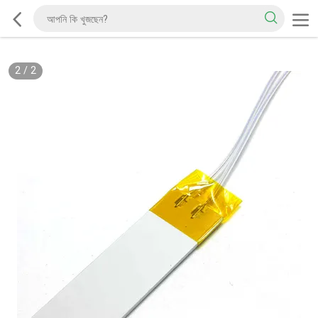
2
/
2