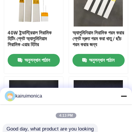
ভিআর শো
40W ইন্ডাস্ট্রিয়াল সিরামিক
অ্যালুমিনিয়াম সিরামিক গরম করার
আমাদের সম্পর্কে
হিটিং প্লেট অ্যালুমিনিয়াম
প্লেট দ্রুত গরম করা ধাতু / ছাঁচ
সিরামিক এয়ার হিটার
গরম করার জন্য
কারখানা ভ্রমণ
অনুসন্ধান পাঠান
অনুসন্ধান পাঠান
মান নিয়ন্ত্রণ
যোগাযোগ করুন
kairuimonica
খবর
4:13 PM
উদ্ধৃতির জন্য আবেদন
Good day, what product are you looking 