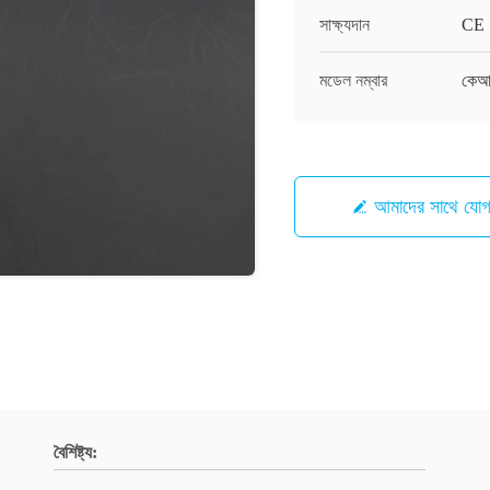
সাক্ষ্যদান
CE
মডেল নম্বার
কেআ
আমাদের সাথে যো
বৈশিষ্ট্য: