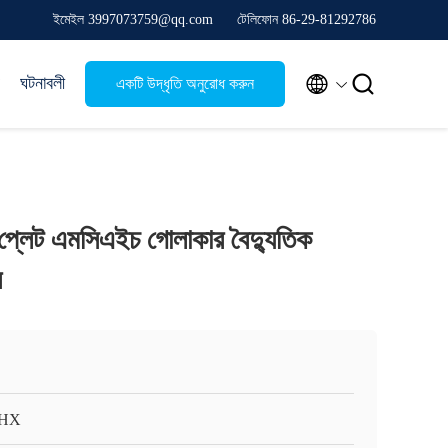
ইমেইল 3997073759@qq.com
টেলিফোন 86-29-81292786


ঘটনাবলী
একটি উদ্ধৃতি অনুরোধ করুন
ং প্লেট এমসিএইচ গোলাকার বৈদ্যুতিক
র
HX