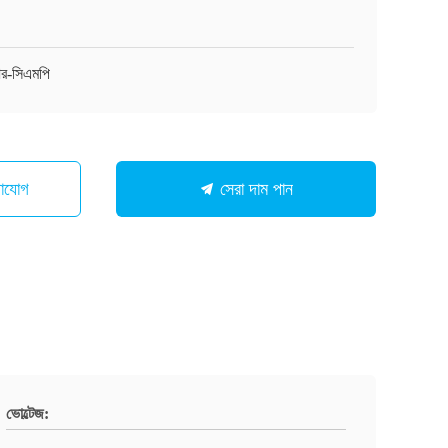
র-সিএমপি
গাযোগ
সেরা দাম পান
ভোল্টেজ: