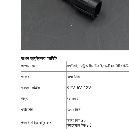
প্রধান প্রযুক্তিগত পরামিতি
পণ্যের নাম
এমসিএইচ রাউন্ড সিরামিক ইলেকট্রিক হিটিং টেবি
আকার
φ৫৪ মিমি
কাজের ভোল্টেজ
3.7V, 5V, 12V
শক্তি
৪০ ওয়াট
ওয়ারপেজ
<০.২ মিমি
অক্ষীয় দিক ≥ ৫
প্রসার্য শক্তি বৃদ্ধি করে
অ্যাক্রোস দিক ≥ 3