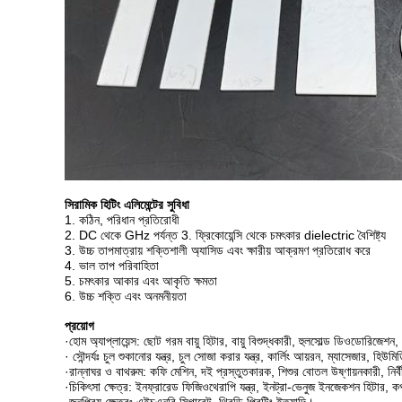
সিরামিক হিটিং এলিমেন্টের সুবিধা
1. কঠিন, পরিধান প্রতিরোধী
2. DC থেকে GHz পর্যন্ত 3. ফ্রিকোয়েন্সি থেকে চমৎকার dielectric বৈশিষ্ট্য
3. উচ্চ তাপমাত্রায় শক্তিশালী অ্যাসিড এবং ক্ষারীয় আক্রমণ প্রতিরোধ করে
4. ভাল তাপ পরিবাহিতা
5. চমৎকার আকার এবং আকৃতি ক্ষমতা
6. উচ্চ শক্তি এবং অনমনীয়তা
প্রয়োগ
·
হোম অ্যাপ্লায়েন্স: ছোট গরম বায়ু হিটার, বায়ু বিশুদ্ধকারী, হুলসোল্ড ডিওডোরিজেশন, ল
· সৌন্দর্যঃ চুল শুকানোর যন্ত্র, চুল সোজা করার যন্ত্র, কার্লিং আয়রন, ম্যাসেজার, হিউম
·
রান্নাঘর ও বাথরুম: কফি মেশিন, দই প্রস্তুতকারক, শিশুর বোতল উষ্ণায়নকারী, নির্বী
·
চিকিৎসা ক্ষেত্র: ইনফ্রারেড ফিজিওথেরাপি যন্ত্র, ইনট্রা-ভেনুজ ইনজেকশন হিটার, কপাল 