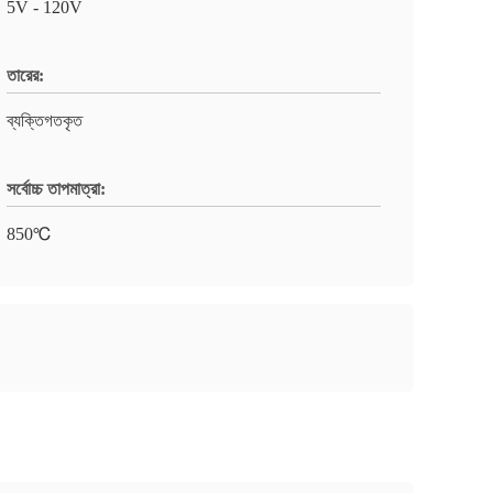
5V - 120V
তারের:
ব্যক্তিগতকৃত
সর্বোচ্চ তাপমাত্রা:
850℃