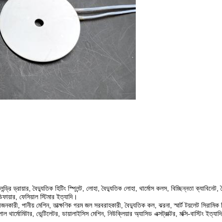
ন্ড্রি ড্রায়ার, বৈদ্যুতিক হিটিং স্প্লিন্ট, লোহা, বৈদ্যুতিক লোহা, থার্মোস কলস, বিচ্ছিন্নতা ক্যাবিনেট
িডিফায়ার, ফেসিয়াল স্টিমার ইত্যাদি।
জনকারী, পানীয় মেশিন, তাত্ক্ষণিক গরম জল সরবরাহকারী, বৈদ্যুতিক কল, ঝরনা, স্মার্ট টয়লেট সিরামিক
থার্মোমিটার, ভেন্টিলেটর, ডায়ালাইসিস মেশিন, নিউক্লিয়ার অ্যাসিড এক্সট্রাক্টর, মক্সি-বাস্টিং ইত্যাদ