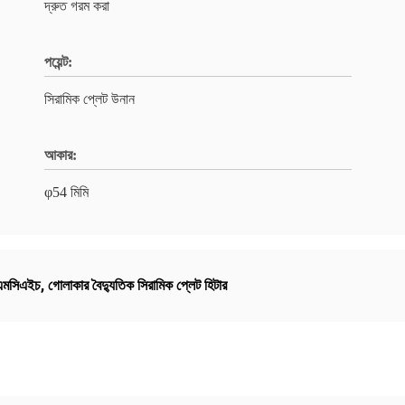
দ্রুত গরম করা
পয়েন্ট:
সিরামিক প্লেট উনান
আকার:
φ54 মিমি
 এমসিএইচ
,
গোলাকার বৈদ্যুতিক সিরামিক প্লেট হিটার