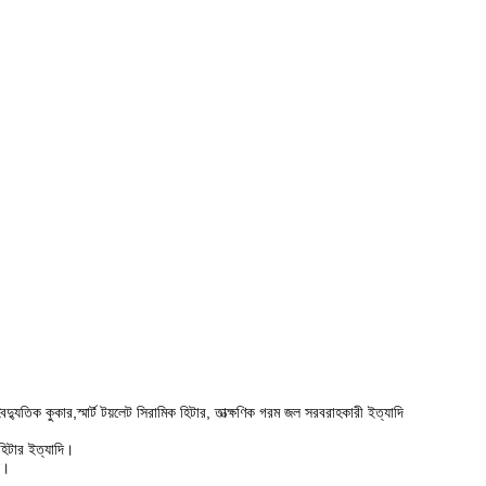
, বৈদ্যুতিক কুকার,স্মার্ট টয়লেট সিরামিক হিটার, তাত্ক্ষণিক গরম জল সরবরাহকারী ইত্যাদি
 হিটার ইত্যাদি।
ি।