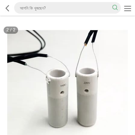
2
/
2