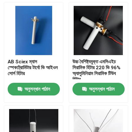
AB Sciex ম্যাস
উচ্চ বৈশিষ্ট্যযুক্ত এমসিএইচ
স্পেকট্রোমিটার টার্বো ভি আইওন
সিরামিক হিটার 220 ভি 96%
সোর্স হিটার
অ্যালুমিনিয়াম সিরামিক টিউব
হিটার
অনুসন্ধান পাঠান
অনুসন্ধান পাঠান
বাড়ি
পণ্য
ভিডিও