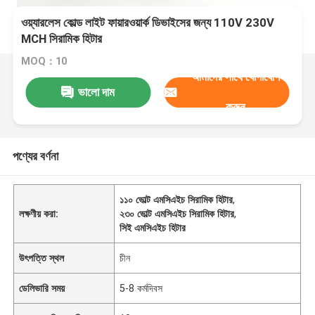
ওয়্যারলেস কোল্ড লাইট ফায়ারওয়ার্ক ডিভাইসের জন্য 110V 230V
MCH সিরামিক হিটার
MOQ：10
আমাদের সাথে যোগাযোগ
ভালো দাম
করুন
পণ্যের বর্ণনা
১১০ ভোল্ট এমসিএইচ সিরামিক হিটার
,
লক্ষণীয় করা:
২৩০ ভোল্ট এমসিএইচ সিরামিক হিটার
,
সিই এমসিএইচ হিটার
উৎপত্তি স্থল
চীন
ডেলিভারি সময়
5-8 কর্মদিবস