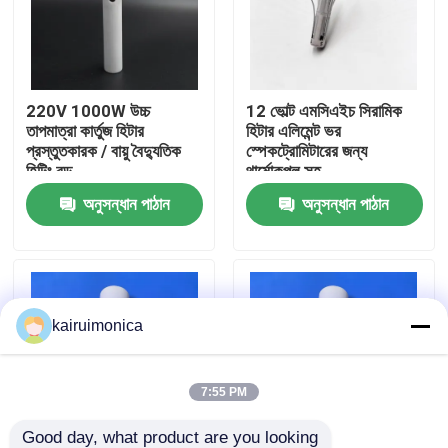
ভিআর শো
220V 1000W উচ্চ
12 ভোল্ট এমসিএইচ সিরামিক
আমাদের সম্পর্কে
তাপমাত্রা কার্তুজ হিটার
হিটার এলিমেন্ট ভর
প্রস্তুতকারক / বায়ু বৈদ্যুতিক
স্পেকট্রোমিটারের জন্য
হিটিং রড
থার্মোকপল সহ
কারখানা ভ্রমণ
অনুসন্ধান পাঠান
অনুসন্ধান পাঠান
মান নিয়ন্ত্রণ
যোগাযোগ করুন
kairuimonica
খবর
7:55 PM
উদ্ধৃতির জন্য আবেদন
Good day, what product are you looking 