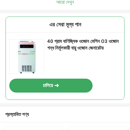
আরো দেখুন
এর সেরা মূল্য পান
40 গ্রাম বাণিজ্যিক ওজোন মেশিন O3 ওজোন
গন্ধ নির্মূলকারী বায়ু ওজোন জেনারেটর
চালিয়ে
প্রস্তাবিত পণ্য