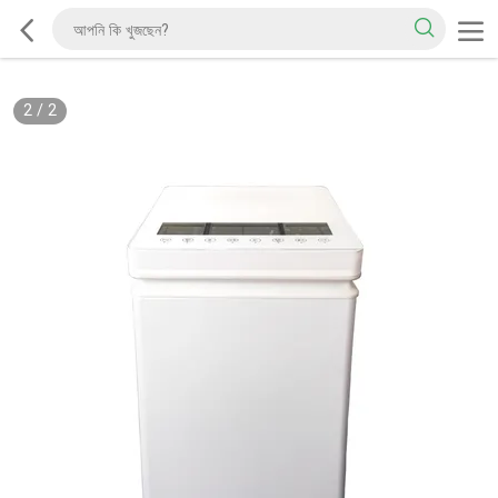
2
/
2