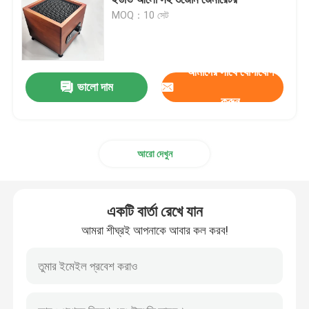
MOQ：10 সেট
সিরামিক ইগনিটর
আমাদের সাথে যোগাযোগ
সিলিকন নাইট্রাইড ইনজাইটার
ভালো দাম
করুন
এমসিএইচ সিরামিক হিটার
আরো দেখুন
সিরামিক হিটিং প্লেট
একটি বার্তা রেখে যান
ওজোন প্লেট
আমরা শীঘ্রই আপনাকে আবার কল করব!
সিরামিক ওজোন জেনারেটর
হোম ওজোন মেশিন