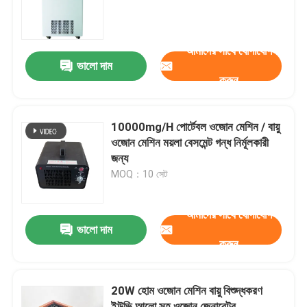
ভিআর শো
আমাদের সাথে যোগাযোগ
ভালো দাম
করুন
আমাদের সম্পর্কে
কারখানা ভ্রমণ
10000mg/H পোর্টেবল ওজোন মেশিন / বায়ু
ওজোন মেশিন ময়লা বেসমেন্ট গন্ধ নির্মূলকারী
জন্য
মান নিয়ন্ত্রণ
MOQ：10 সেট
যোগাযোগ করুন
আমাদের সাথে যোগাযোগ
ভালো দাম
করুন
খবর
20W হোম ওজোন মেশিন বায়ু বিশুদ্ধকরণ
উদ্ধৃতির জন্য আবেদন
ইউভি আলো সহ ওজোন জেনারেটর