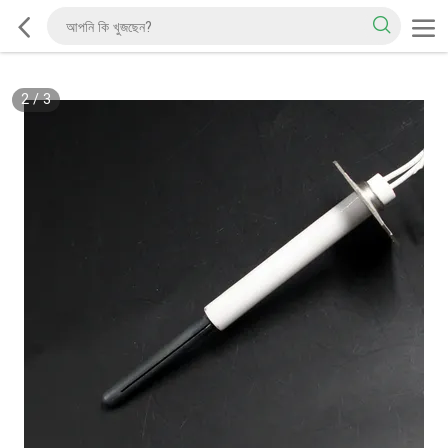
2
/
3