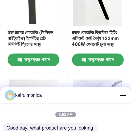
ভিআর শো
উচ্চ মানের কোয়ার্টজ (সিলিকন
ব্ল্যাক কোয়ার্টজ ক্রিস্টাল হিটিং
আমাদের সম্পর্কে
নাইট্রাইড) ইগনিটর পেল্ট
এলিমেন্ট মোট দৈর্ঘ্য 122mm
বিবিকিউ গ্রিলের জন্য
400W পেললেট চুলা জন্য
কারখানা ভ্রমণ
অনুসন্ধান পাঠান
অনুসন্ধান পাঠান
মান নিয়ন্ত্রণ
যোগাযোগ করুন
kairuimonica
খবর
8:52 AM
উদ্ধৃতির জন্য আবেদন
Good day, what product are you looking 