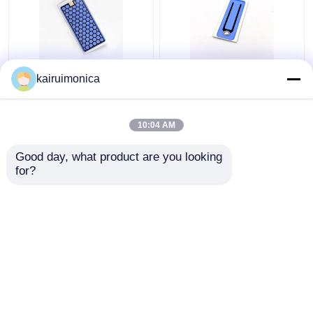
আর্দ্রতা প্রতিরোধী 5g ওজোন
২০০ মিলিগ্রাম/ঘন্টা ওজোন
kairuimonica
প্লেট অ্যালুমিনিয়াম হোম জন্য
সিরামিক প্লেট বায়ু ওজোনেটরের
ওজোন জেনারেটর
গন্ধ দূর করে
10:04 AM
ভালো দাম
ভালো দাম
Good day, what product are you looking 
for?
আমাদের সাথে যোগাযোগ করুন
আমাদের সাথে যোগাযোগ করুন
আরো দেখুন
বাড়ি
আমাদের সম্পর্কে
আমাদের সাথে যোগাযোগ করুন
Desktop Site
সাইট ম্যাপ
গোপনীয়তা নীতি