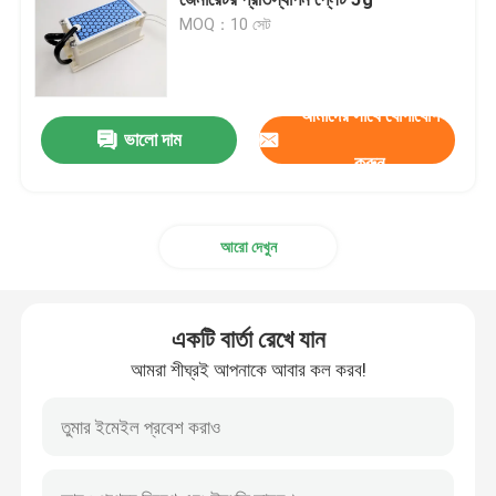
MOQ：10 সেট
সিরামিক ইগনিটর
আমাদের সাথে যোগাযোগ
সিলিকন নাইট্রাইড ইনজাইটার
ভালো দাম
করুন
এমসিএইচ সিরামিক হিটার
আরো দেখুন
সিরামিক হিটিং প্লেট
একটি বার্তা রেখে যান
ওজোন প্লেট
আমরা শীঘ্রই আপনাকে আবার কল করব!
সিরামিক ওজোন জেনারেটর
হোম ওজোন মেশিন