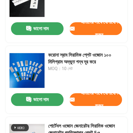
ভিআর শো
আমাদের সাথে যোগাযোগ
ভালো দাম
করুন
আমাদের সম্পর্কে
কারখানা ভ্রমণ
করোনা স্রাব সিরামিক প্লেট ওজোন ১০০
মিলিগ্রাম অদ্ভুত গন্ধ দূর করে
MOQ：10 সেট
মান নিয়ন্ত্রণ
যোগাযোগ করুন
আমাদের সাথে যোগাযোগ
ভালো দাম
করুন
খবর
পোর্টেবল ওজোন জেনারেটর সিরামিক ওজোন
উদ্ধৃতির জন্য আবেদন
জেনারেটর প্রতিস্থাপন প্লেট 5g