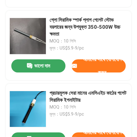
গ্লো সিরামিক স্পার্ক প্লাগ পেলেট স্টোভ
বয়লারের জন্য উপযুক্ত 350-500W উচ্চ
ক্ষমতা
MOQ：10 পিসি
মূল্য：US$5.9-9/pc
আমাদের সাথে যোগাযোগ
একটি বার্তা রেখে যান
ভালো দাম
আমরা শীঘ্রই আপনাকে আবার কল করব!
করুন
প্রচারমূলক সেরা মানের এমসিএইচ কাঠের পলেট
সিরামিক ইগনাইটার
MOQ：10 পিসি
মূল্য：US$5.9-9/pc
আমাদের সাথে যোগাযোগ