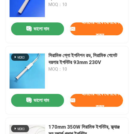
MOQ：10
ভিআর শো
আমাদের সাথে যোগাযোগ
ভালো দাম
করুন
আমাদের সম্পর্কে
কারখানা ভ্রমণ
সিরামিক গ্লো ইগনিশন রড, সিরামিক পেলেট
বয়লার ইগনিটর 93mm 230V
MOQ：10
মান নিয়ন্ত্রণ
যোগাযোগ করুন
আমাদের সাথে যোগাযোগ
ভালো দাম
করুন
খবর
170mm 350W সিরামিক ইগনিটর, ফ্ল্যাঞ্জ
উদ্ধৃতির জন্য আবেদন
সহ স্পার্ক প্লাগ ইগনিটর