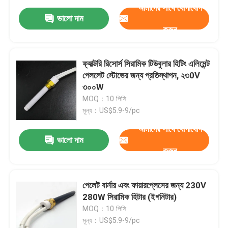
আমাদের সাথে যোগাযোগ
ভালো দাম
করুন
ফ্যাক্টরি রিসোর্স সিরামিক টিউবুলার হিটিং এলিমেন্ট
পেললেট স্টোভের জন্য প্রতিস্থাপন, ২৩0V
৩০০W
MOQ：10 পিসি
মূল্য：US$5.9-9/pc
আমাদের সাথে যোগাযোগ
ভালো দাম
করুন
পেলেট বার্নার এবং ফায়ারপ্লেসের জন্য 230V
280W সিরামিক হিটার (ইগনিটার)
MOQ：10 পিসি
মূল্য：US$5.9-9/pc