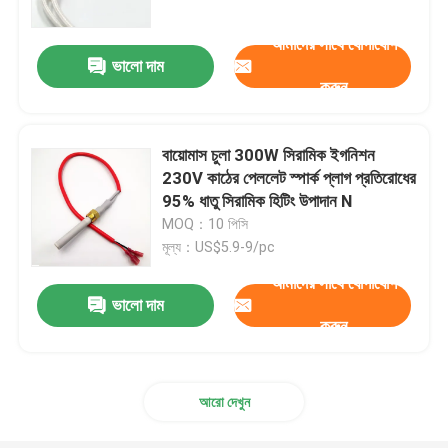
আমাদের সাথে যোগাযোগ
ভালো দাম
করুন
বায়োমাস চুলা 300W সিরামিক ইগনিশন
230V কাঠের পেললেট স্পার্ক প্লাগ প্রতিরোধের
95% ধাতু সিরামিক হিটিং উপাদান N
MOQ：10 পিসি
মূল্য：US$5.9-9/pc
আমাদের সাথে যোগাযোগ
ভালো দাম
করুন
আরো দেখুন