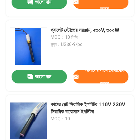
ভালো দাম
করুন
প্যালেট স্টোভের সরঞ্জাম, ২৩০V, ৩০০W
MOQ：10 পিসি
মূল্য：US$6-9/pc
আমাদের সাথে যোগাযোগ
ভালো দাম
করুন
কাঠের পেল্ট সিরামিক ইগনিটর 110V 230V
সিরামিক বায়োমাস ইগনিটর
MOQ：10