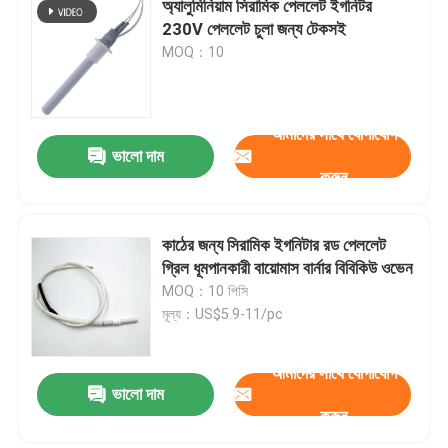
অ্যালুমিনিয়াম সিরামিক পেললেট ইগনিটর
230V পেললেট চুলা জন্য টেকসই
বাণিজ্যিক ওজোন মেশিন
MOQ：10
পোর্টেবল ওজোন মেশিন
আমাদের সাথে যোগাযোগ
ভালো দাম
উচ্চ ভোল্টেজ প্রতিরোধক
করুন
কাঠের জন্য সিরামিক ইগনিটার রড পেললেট
গ্রিল ধূমপানকারী বায়োমাস বার্নার বিবিকিউ ওভেন
MOQ：10 পিসি
মূল্য：US$5.9-11/pc
আমাদের সাথে যোগাযোগ
ভালো দাম
করুন