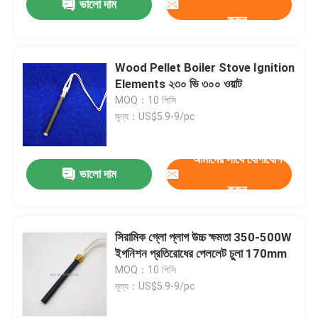
ভালো দাম
করুন
Wood Pellet Boiler Stove Ignition
জমা দিন
Elements ২৩০ ভি ৩০০ ওয়াট
MOQ：10 পিসি
মূল্য：US$5.9-9/pc
আমাদের সাথে যোগাযোগ
ভালো দাম
করুন
সিরামিক গ্লো প্লাগ উচ্চ ক্ষমতা 350-500W
ইগনিশন প্রতিরোধের পেললেট চুলা 170mm
MOQ：10 পিসি
মূল্য：US$5.9-9/pc