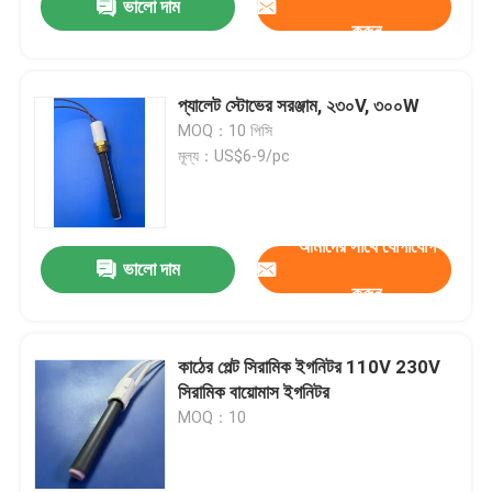
ভালো দাম
করুন
প্যালেট স্টোভের সরঞ্জাম, ২৩০V, ৩০০W
MOQ：10 পিসি
মূল্য：US$6-9/pc
আমাদের সাথে যোগাযোগ
ভালো দাম
করুন
কাঠের পেল্ট সিরামিক ইগনিটর 110V 230V
সিরামিক বায়োমাস ইগনিটর
MOQ：10