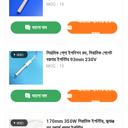
MOQ：10
ভিআর শো
আমাদের সাথে যোগাযোগ
ভালো দাম
করুন
আমাদের সম্পর্কে
কারখানা ভ্রমণ
সিরামিক গ্লো ইগনিশন রড, সিরামিক পেলেট
বয়লার ইগনিটর 93mm 230V
MOQ：10
মান নিয়ন্ত্রণ
যোগাযোগ করুন
আমাদের সাথে যোগাযোগ
ভালো দাম
করুন
খবর
170mm 350W সিরামিক ইগনিটর, ফ্ল্যাঞ্জ
উদ্ধৃতির জন্য আবেদন
সহ স্পার্ক প্লাগ ইগনিটর