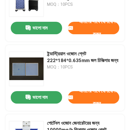
MOQ：10PCS
ভিআর শো
আমাদের সাথে যোগাযোগ
ভালো দাম
করুন
আমাদের সম্পর্কে
কারখানা ভ্রমণ
ইন্ডাস্ট্রিয়াল ওজোন প্লেট
222*184*0.635mm জল চিকিত্সার জন্য
MOQ：10PCS
মান নিয়ন্ত্রণ
যোগাযোগ করুন
আমাদের সাথে যোগাযোগ
ভালো দাম
করুন
খবর
পোর্টেবল ওজোন জেনারেটরের জন্য
উদ্ধৃতির জন্য আবেদন
10000mg/h রিপেয়ার ওজোন প্লেট