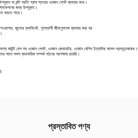
যুক্ত যা ঘন্টা প্রতি গ্রাম স্তরের ওজোন প্লেট ব্যবহার করে।
াপ্লিকেশনের জন্য উপযুক্ত।
শ্চিত করতে পারে।
র, ডিশওয়াশার, জুতোর ক্যাবিনেট, গৃহস্থালী জীবাণুনাশক ব্যবহার করা হয়
ি।
ণযোগ্য মাউন্ট বেস সহ ওজোন প্লেট, ওজোন জেনারেটর, ওজোন মেশিন ইত্যাদির আসল প্রস্তুতকারক।
ের সাথে সফল ব্যবসায়িক সম্পর্ক গঠনের অপেক্ষায় রয়েছি।
ট
প্রস্তাবিত পণ্য