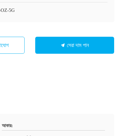
-OZ-5G
গাযোগ
সেরা দাম পান
আকার: