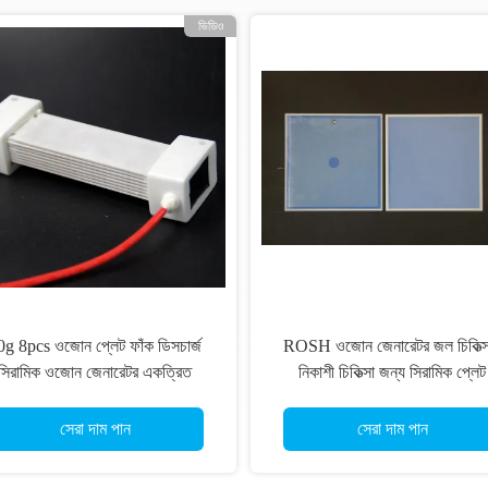
0mg/Hr সিরামিক ওজোন মেশিন প্লেট
ডাবল সাইড ডিসচার্জ ওজোন প্লেট 10
সহজ ইনস্টলেশন জীবন্ত বায়ু জন্য
অ্যালুমিনিয়াম উপাদান
সেরা দাম পান
সেরা দাম পান