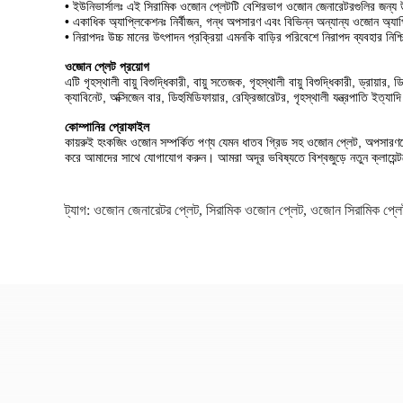
• ইউনিভার্সালঃ এই সিরামিক ওজোন প্লেটটি বেশিরভাগ ওজোন জেনারেটরগুলির জন্য উপ
• একাধিক অ্যাপ্লিকেশনঃ নির্বীজন, গন্ধ অপসারণ এবং বিভিন্ন অন্যান্য ওজোন অ্য
• নিরাপদঃ উচ্চ মানের উৎপাদন প্রক্রিয়া এমনকি বাড়ির পরিবেশে নিরাপদ ব্যবহার নি
ওজোন প্লেট প্রয়োগ
এটি গৃহস্থালী বায়ু বিশুদ্ধিকারী, বায়ু সতেজক, গৃহস্থালী বায়ু বিশুদ্ধিকারী, ড্রায়া
ক্যাবিনেট, অক্সিজেন বার, ডিহুমিডিফায়ার, রেফ্রিজারেটর, গৃহস্থালী যন্ত্রপাতি ইত্যাদ
কোম্পানির প্রোফাইল
কায়রুই হংকজিং ওজোন সম্পর্কিত পণ্য যেমন ধাতব গ্রিড সহ ওজোন প্লেট, অপসার
করে আমাদের সাথে যোগাযোগ করুন। আমরা অদূর ভবিষ্যতে বিশ্বজুড়ে নতুন ক্লায়েন্টদ
ট্যাগ:
ওজোন জেনারেটর প্লেট
,
সিরামিক ওজোন প্লেট
,
ওজোন সিরামিক প্লে