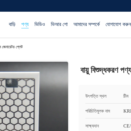
বাড়ি
পণ্য
ভিডিও
ভিআর শো
আমাদের সম্পর্কে
যোগাযোগ করুন
ন জেনারেটর প্লেট
বায়ু বিশুদ্ধকরণ প
উৎপত্তি স্থল
চীন
পরিচিতিমুলক নাম
KR
সাক্ষ্যদান
CE