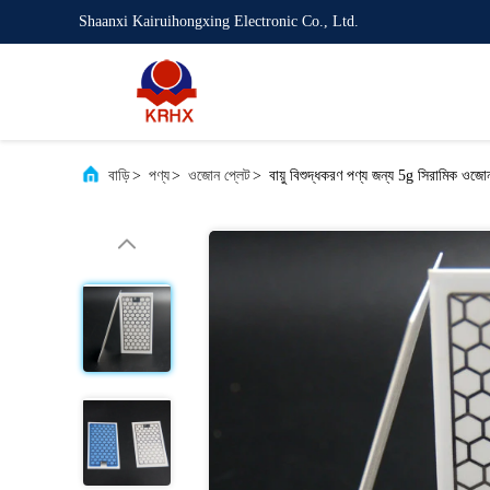
Shaanxi Kairuihongxing Electronic Co., Ltd.
বাড়ি
>
পণ্য
>
ওজোন প্লেট
>
বায়ু বিশুদ্ধকরণ পণ্য জন্য 5g সিরামিক ওজো