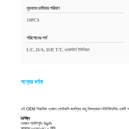
ন্যূনতম চাহিদার পরিমাণ
10PCS
পরিশোধের শর্ত
L/C, D/A, D/P, T/T, ওয়েস্টার্ন ইউনিয়ন
পণ্যের বর্ণনা
এই OEM সিরামিক ওজোন প্লেটগুলি জনপ্রিয় বায়ু বিশুদ্ধকরণ ইউনিটগুলির একটি 
বৈশিষ্ট্য
ওজোন আউটপুটঃ 5g/h
আকারঃ
১০৫x৫০x১.০ মিমি