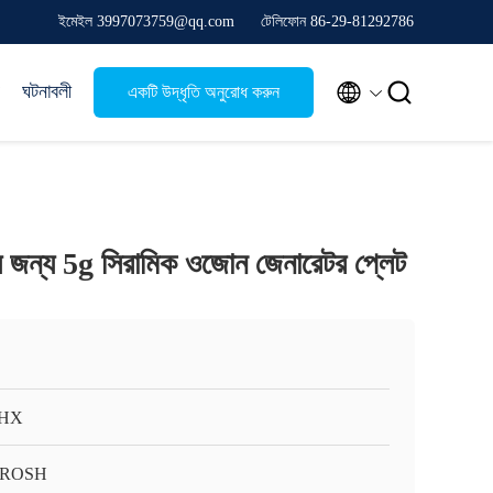
ইমেইল 3997073759@qq.com
টেলিফোন 86-29-81292786


ঘটনাবলী
একটি উদ্ধৃতি অনুরোধ করুন
ণ্য জন্য 5g সিরামিক ওজোন জেনারেটর প্লেট
HX
/ROSH