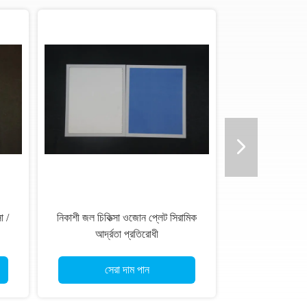
g/Hr
KRHX প্লেট ওজোন জেনারেটর কিট
500mg/Hr 300mg/Hr 40*20mm
আকার
সেরা দাম পান