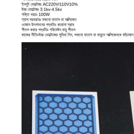
ইনপুট ভোল্টেজঃ AC220V/110V10%
উচ্চ ভোল্টেজঃ 3.1kv-4.5kv
শক্তি খরচঃ 100W
গ্যাস সরবরাহঃ শুকনো বাতাস বা অক্সিজেন
ওজোন উৎপাদনের পদ্ধতিঃ করোনা স্রাব
শীতল করার পদ্ধতিঃ পরিবেষ্টন বায়ু শীতল
কাজের নীতিঃউচ্চ ভোল্টেজের সুবিধা নিন, শুকনো বাতাস বা বায়ুতে অক্সিজেনকে কাঁচাম