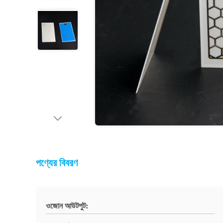
পণ্যের বিবরণ
ওজোন আউটপুট: