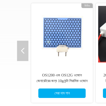
ভিডিও
অপসারণ ঘ্রাণ ওজোন সিরামিক প্লেট 3.5g/
80
ঘন্টা জন্য জীবাণুনাশক সরঞ্জাম
সেরা দাম পান