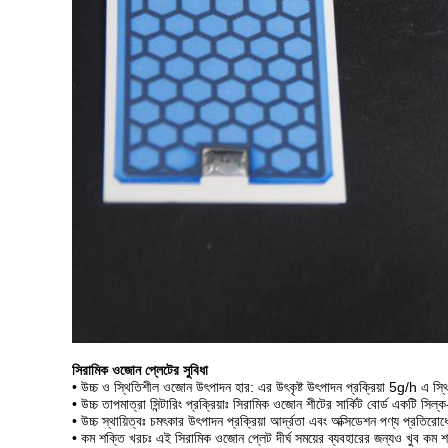
সিরামিক ওজোন প্লেটের সুবিধা
• উচ্চ ও স্থিতিশীল ওজোন উৎপাদন হার: এর উৎকৃষ্ট উৎপাদন প্রক্রিয়া 5g/h এ স
• উচ্চ তাপমাত্রা সিন্টারিং প্রক্রিয়াঃ সিরামিক ওজোন শীটের সার্কিট বোর্ড একটি সিল্ক
• উচ্চ স্থায়িত্বঃ চমৎকার উৎপাদন প্রক্রিয়া আর্দ্রতা এবং অক্সিডেশন পণ্য প্রতির
• কম শক্তি খরচঃ এই সিরামিক ওজোন প্লেট দীর্ঘ সময়ের ব্যবহারের জন্যও খুব কম