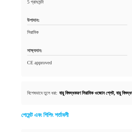
5 গ্রাম/ঘন্টা
উপাদান:
সিরামিক
সাক্ষ্যদান:
CE approved
বায়ু বিশুদ্ধকরণ সিরামিক ওজোন প্লেট
,
বায়ু বিশু
বিশেষভাবে তুলে ধরা:
পেমেন্ট এবং শিপিং শর্তাবলী