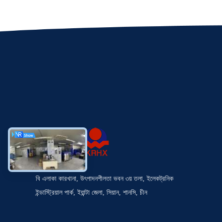
বি এলাকা কারখানা, উৎপাদনশীলতা ভবন ৩য় তলা, ইলেকট্রনিক
ইন্ডাস্ট্রিয়াল পার্ক, ইয়ান্টা জেলা, সিয়ান, শানসি, চীন