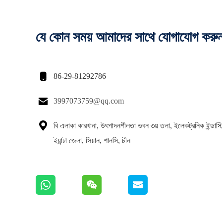
যে কোন সময় আমাদের সাথে যোগাযোগ করু

86-29-81292786

3997073759@qq.com

বি এলাকা কারখানা, উৎপাদনশীলতা ভবন ৩য় তলা, ইলেকট্রনিক ইন্ডাস্ট্রি
ইয়ান্টা জেলা, সিয়ান, শানসি, চীন