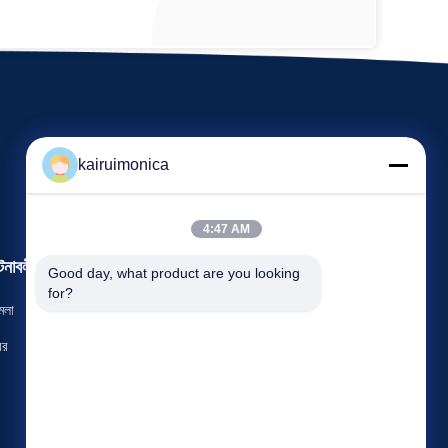
kairuimonica
4:47 AM
টনাবলী
Good day, what product are you looking 
একটি উদ্ধৃতি অনুরোধ করুন
for?
মলা
টেলিফোন 86-29-81292786
বর
ফ্যাক্স: 86-029-88240199


