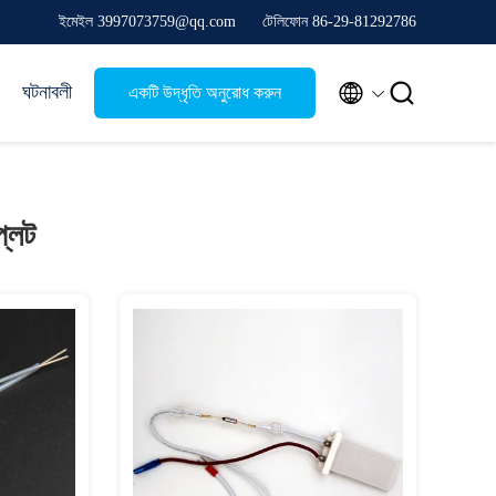
ইমেইল 3997073759@qq.com
টেলিফোন 86-29-81292786


ঘটনাবলী
একটি উদ্ধৃতি অনুরোধ করুন
্লেট