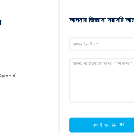
আপনার জিজ্ঞাসা সরাসরি আম
ন
য়াল পার্ক,
এখনই জমা দিন