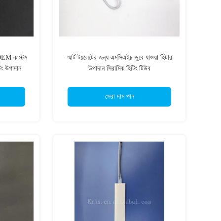
OEM কাস্টম
স্মার্ট টয়লেটের জন্য এমসিএইচ ডুবে যাওয়া হিটার
ং উপাদান
উপাদান সিরামিক হিটিং টিউব
সেরা দাম পান