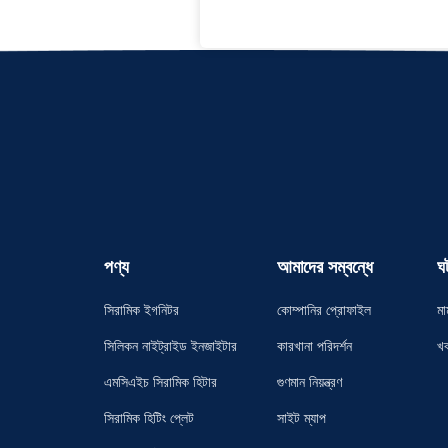
পণ্য
আমাদের সম্বন্ধে
ঘ
সিরামিক ইগনিটর
কোম্পানির প্রোফাইল
মা
সিলিকন নাইট্রাইড ইনজাইটার
কারখানা পরিদর্শন
খ
এমসিএইচ সিরামিক হিটার
গুণমান নিয়ন্ত্রণ
সিরামিক হিটিং প্লেট
সাইট ম্যাপ