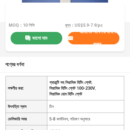
MOQ：10 পিসি
মূল্য：US$5.9-7.9/pc
আমাদের সাথে যোগাযোগ
ভালো দাম
করুন
পণ্যের বর্ণনা
গ্যারান্টি সহ সিরামিক হিটিং প্লেট
,
লক্ষণীয় করা:
সিরামিক হিটিং প্লেট 100-230V
,
সিরামিক হোম হিটিং প্লেট
উৎপত্তি স্থল
চীন
ডেলিভারি সময়
5-8 কার্যদিবস, পরিমাণ অনুসারে