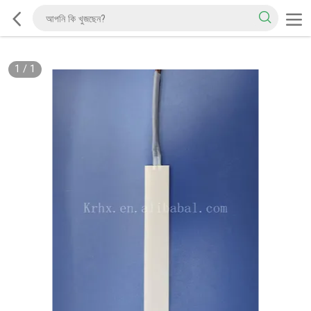
1
/
1