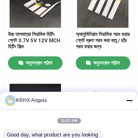
ভিআর শো
উচ্চ তাপমাত্রা সিরামিক হিটিং
অ্যালুমিনিয়াম সিরামিক গরম করার
আমাদের সম্পর্কে
প্লেট 3.7V 5V 12V MCH
প্লেট দ্রুত গরম করা ধাতু / ছাঁচ
হিটিং ফিল্ম
গরম করার জন্য
কারখানা ভ্রমণ
অনুসন্ধান পাঠান
অনুসন্ধান পাঠান
মান নিয়ন্ত্রণ
যোগাযোগ করুন
KRHX Angela
খবর
11:01 AM
উদ্ধৃতির জন্য আবেদন
Good day, what product are you looking 