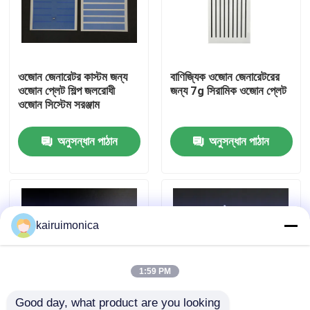
ভিআর শো
ওজোন জেনারেটর কাস্টম জন্য
বাণিজ্যিক ওজোন জেনারেটরের
আমাদের সম্পর্কে
ওজোন প্লেট শিল্প জলরোধী
জন্য 7g সিরামিক ওজোন প্লেট
ওজোন সিস্টেম সরঞ্জাম
কারখানা ভ্রমণ
অনুসন্ধান পাঠান
অনুসন্ধান পাঠান
মান নিয়ন্ত্রণ
যোগাযোগ করুন
kairuimonica
খবর
1:59 PM
উদ্ধৃতির জন্য আবেদন
Good day, what product are you looking 