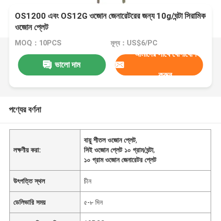
OS1200 এবং OS12G ওজোন জেনারেটরের জন্য 10g/ঘন্টা সিরামিক
ওজোন প্লেট
MOQ：10PCS
মূল্য：US$6/PC
আমাদের সাথে যোগাযোগ
ভালো দাম
করুন
পণ্যের বর্ণনা
বায়ু শীতল ওজোন প্লেট
,
লক্ষণীয় করা:
সিই ওজোন প্লেট ১০ গ্রাম/ঘন্টা
,
১০ গ্রাম ওজোন জেনারেটর প্লেট
উৎপত্তি স্থল
চীন
ডেলিভারি সময়
৫-৮ দিন