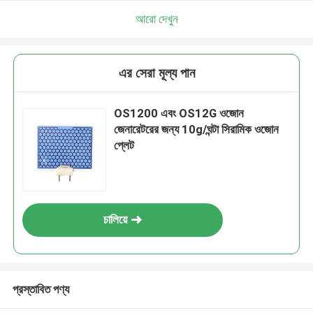
আরো দেখুন
এর সেরা মূল্য পান
OS1200 এবং OS12G ওজোন
জেনারেটরের জন্য 10g/ঘন্টা সিরামিক ওজোন
প্লেট
চালিয়ে
প্রস্তাবিত পণ্য