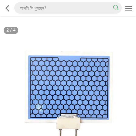
2
/
4