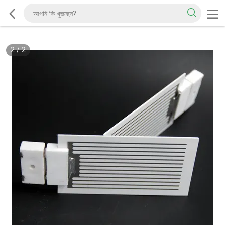
2
/
2