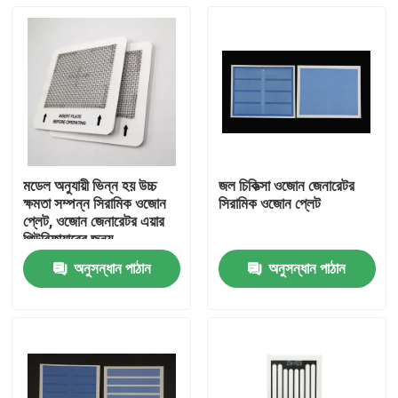
মডেল অনুযায়ী ভিন্ন হয় উচ্চ
জল চিকিত্সা ওজোন জেনারেটর
ক্ষমতা সম্পন্ন সিরামিক ওজোন
সিরামিক ওজোন প্লেট
প্লেট, ওজোন জেনারেটর এয়ার
পিউরিফায়ারের জন্য
অনুসন্ধান পাঠান
অনুসন্ধান পাঠান
বাড়ি
পণ্য
ভিডিও