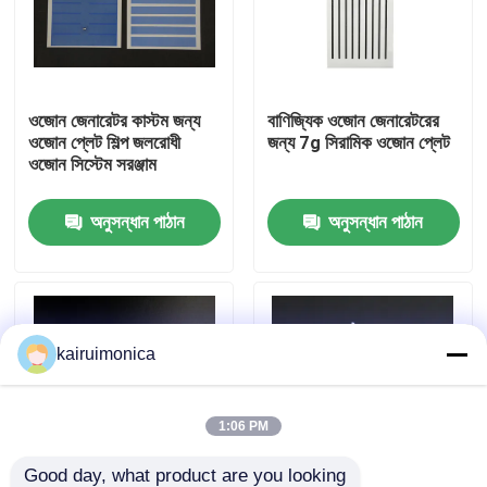
ভিআর শো
ওজোন জেনারেটর কাস্টম জন্য
বাণিজ্যিক ওজোন জেনারেটরের
আমাদের সম্পর্কে
ওজোন প্লেট শিল্প জলরোধী
জন্য 7g সিরামিক ওজোন প্লেট
ওজোন সিস্টেম সরঞ্জাম
কারখানা ভ্রমণ
অনুসন্ধান পাঠান
অনুসন্ধান পাঠান
মান নিয়ন্ত্রণ
যোগাযোগ করুন
kairuimonica
খবর
1:06 PM
উদ্ধৃতির জন্য আবেদন
Good day, what product are you looking 