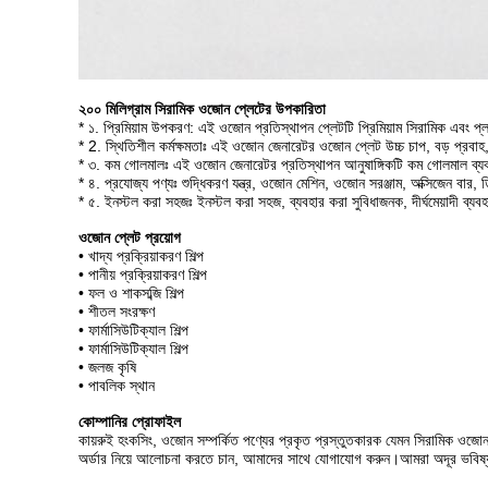
২০০ মিলিগ্রাম সিরামিক ওজোন প্লেটের উপকারিতা
* ১. প্রিমিয়াম উপকরণ: এই ওজোন প্রতিস্থাপন প্লেটটি প্রিমিয়াম সিরামিক এবং প্
* 2. স্থিতিশীল কর্মক্ষমতাঃ এই ওজোন জেনারেটর ওজোন প্লেট উচ্চ চাপ, বড় প্রবাহ,
* ৩. কম গোলমালঃ এই ওজোন জেনারেটর প্রতিস্থাপন আনুষাঙ্গিকটি কম গোলমাল ব্য
* ৪. প্রযোজ্য পণ্যঃ শুদ্ধিকরণ যন্ত্র, ওজোন মেশিন, ওজোন সরঞ্জাম, অক্সিজেন বার, ডি
* ৫. ইনস্টল করা সহজঃ ইনস্টল করা সহজ, ব্যবহার করা সুবিধাজনক, দীর্ঘমেয়াদী ব্
ওজোন প্লেট প্রয়োগ
• খাদ্য প্রক্রিয়াকরণ শিল্প
• পানীয় প্রক্রিয়াকরণ শিল্প
• ফল ও শাকসব্জি শিল্প
• শীতল সংরক্ষণ
• ফার্মাসিউটিক্যাল শিল্প
• ফার্মাসিউটিক্যাল শিল্প
• জলজ কৃষি
• পাবলিক স্থান
কোম্পানির প্রোফাইল
কায়রুই হংকসিং, ওজোন সম্পর্কিত পণ্যের প্রকৃত প্রস্তুতকারক যেমন সিরামিক ওজ
অর্ডার নিয়ে আলোচনা করতে চান, আমাদের সাথে যোগাযোগ করুন।আমরা অদূর ভবিষ্যতে বিশ