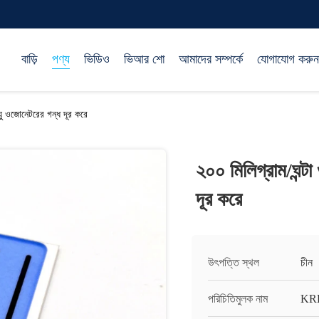
বাড়ি
পণ্য
ভিডিও
ভিআর শো
আমাদের সম্পর্কে
যোগাযোগ করুন
য়ু ওজোনেটরের গন্ধ দূর করে
২০০ মিলিগ্রাম/ঘন্ট
দূর করে
উৎপত্তি স্থল
চীন
পরিচিতিমুলক নাম
KR