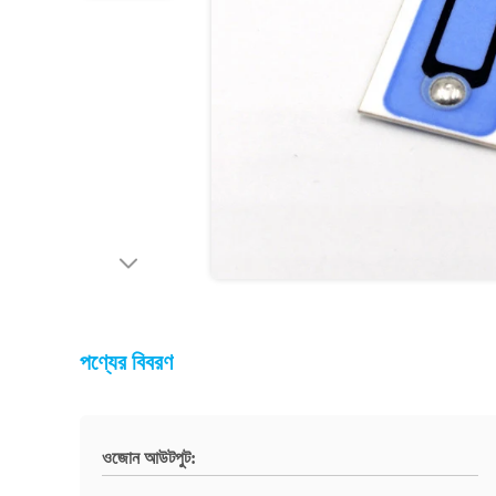
পণ্যের বিবরণ
ওজোন আউটপুট: