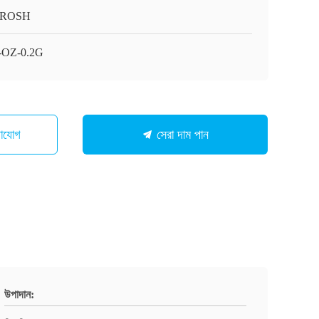
/ROSH
-OZ-0.2G
গাযোগ
সেরা দাম পান
উপাদান: