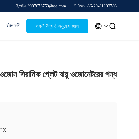
ইমেইল 3997073759@qq.com
টেলিফোন 86-29-81292786


ঘটনাবলী
একটি উদ্ধৃতি অনুরোধ করুন
া ওজোন সিরামিক প্লেট বায়ু ওজোনেটরের গন্ধ
HX