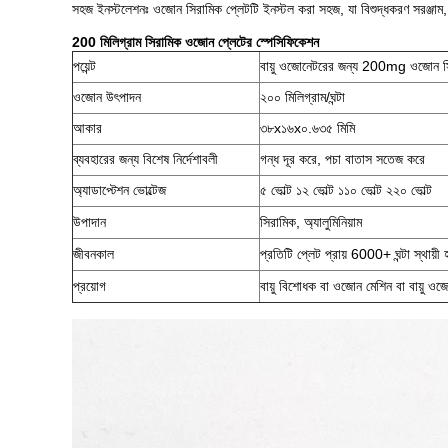
সহজ ইনস্টলেশনঃ ওজোন সিরামিক প্লেটটি ইনস্টল করা সহজ, যা বিশুদ্ধকরণ সরঞ্জাম, ব
200 মিলিগ্রাম সিরামিক ওজোন প্লেটের স্পেসিফিকেশন
পয়েন্ট
বায়ু ওজোনেটরের জন্য 200mg ওজোন সি
ওজোন উৎপাদন
২০০ মিলিগ্রাম/ঘন্টা
আকার
৩৮x১৬x০.৬৩৫ মিমি
ব্যবহারের জন্য বিশেষ নির্দেশাবলী
গন্ধ দূর করে, পচা বাতাস সতেজ করে
অ্যাডাপ্টেশন ভোল্টেজ
৫ ভোল্ট ১২ ভোল্ট ১১০ ভোল্ট ২২০ ভোল্ট
উপাদান
সিরামিক, অ্যালুমিনিয়াম
জীবনকাল
প্রতিটি প্লেট প্রায় 6000+ ঘন্টা স্থায়ী
প্রয়োগ
বায়ু বিশোধক বা ওজোন মেশিন বা বায়ু ওজ