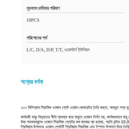
ন্যূনতম চাহিদার পরিমাণ
10PCS
পরিশোধের শর্ত
L/C, D/A, D/P, T/T, ওয়েস্টার্ন ইউনিয়ন
পণ্যের বর্ণনা
২০০ মিলিগ্রাম সিরামিক ওজোন প্লেট ওজোন জেনারেটর তৈরি করতে, অদ্ভুত গন্ধ দূর 
কার্যকরী বায়ুঃ বিদ্যুতের নীতি ব্যবহার করে বায়ুতে ওজোন নির্গত হয়, কার্যকরভাবে বায়ু
উচ্চ পারফরম্যান্সঃ ওজোন সিরামিক প্লেটের কম কাজের শব্দ রয়েছে, প্রতি ঘন্টায
প্রিমিয়াম উপাদানঃ ওজোন প্লেটটি প্রিমিয়াম সিরামিক এবং ইস্পাত উপাদান দিয়ে তৈরি