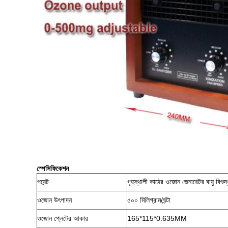
স্পেসিফিকেশন
পয়েন্ট
গৃহস্থালী কাঠের ওজোন জেনারেটর বায়ু বিশুদ
ওজোন উৎপাদন
৫০০ মিলিগ্রাম/ঘন্টা
ওজোন প্লেটের আকার
165*115*0.635MM