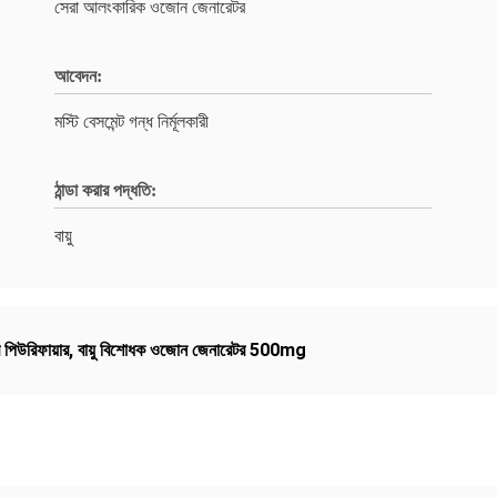
সেরা আলংকারিক ওজোন জেনারেটর
আবেদন:
মস্টি বেসমেন্ট গন্ধ নির্মূলকারী
ঠান্ডা করার পদ্ধতি:
বায়ু
পিউরিফায়ার
,
বায়ু বিশোধক ওজোন জেনারেটর 500mg