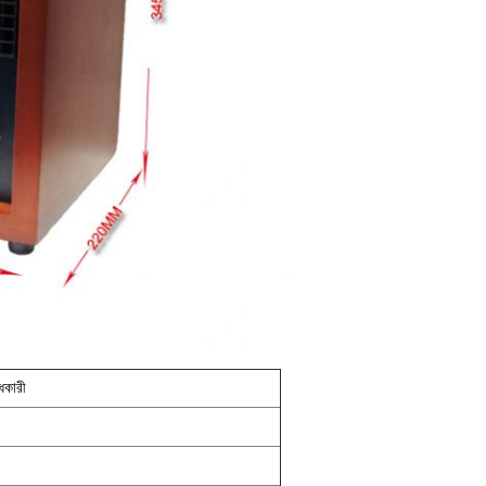
্ধকারী