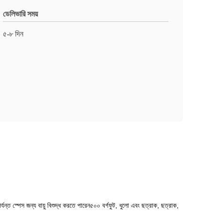
ডেলিভারি সময়
৫-৮ দিন
যন্ত স্পেস জন্য বায়ু বিশুদ্ধ করতে পারেন৫০০ বর্গফুট, ধুলো এবং ছত্রাক, ছত্রাক,