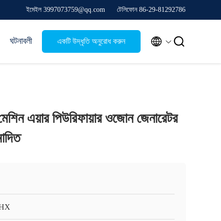
ইমেইল 3997073759@qq.com
টেলিফোন 86-29-81292786


ঘটনাবলী
একটি উদ্ধৃতি অনুরোধ করুন
েশিন এয়ার পিউরিফায়ার ওজোন জেনারেটর
োদিত
HX