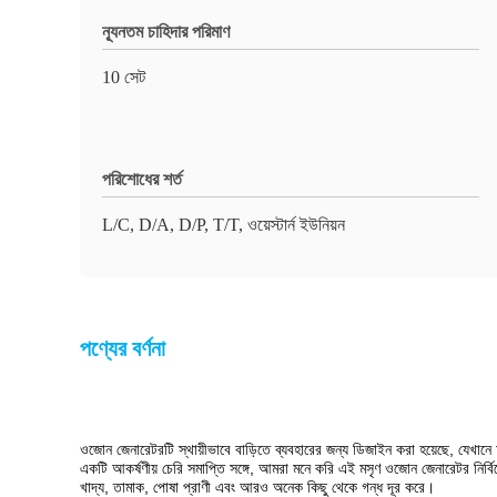
ন্যূনতম চাহিদার পরিমাণ
10 সেট
পরিশোধের শর্ত
L/C, D/A, D/P, T/T, ওয়েস্টার্ন ইউনিয়ন
পণ্যের বর্ণনা
ওজোন জেনারেটরটি স্থায়ীভাবে বাড়িতে ব্যবহারের জন্য ডিজাইন করা হয়েছে, যেখা
একটি আকর্ষণীয় চেরি সমাপ্তি সঙ্গে, আমরা মনে করি এই মসৃণ ওজোন জেনারেটর নির্বিঘ
খাদ্য, তামাক, পোষা প্রাণী এবং আরও অনেক কিছু থেকে গন্ধ দূর করে।