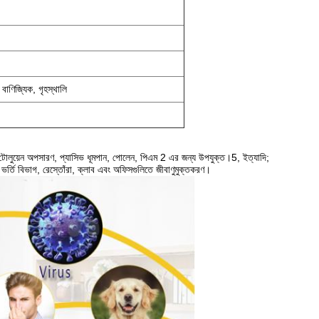
াণিজ্যিক, গৃহস্থালি
, টোলুয়েন অপসারণ, প্যাসিভ ধূমপান, পোলেন, পিএম 2 এর জন্য উপযুক্ত।5, ইত্যাদি;
 ভর্তি বিভাগ, রেস্তোঁরা, ক্লাব এবং অফিসগুলিতে জীবাণুমুক্তকরণ।