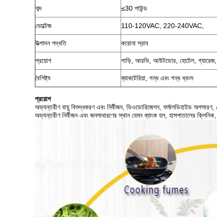
শব্দ
≤30 পাউন্ড
ভোল্টেজ
110-120VAC, 220-240VAC,
উত্পাদন পদ্ধতি
করোনা স্রাব
প্রয়োগ
গাড়ি, আরভি, আউটডোর, হোটেল, গ্যারেজ, ব
বৈশিষ্ট্য
ব্যাকটেরিয়া, গন্ধ এবং গন্ধ ধ্বংস
প্রয়োগ
অভ্যন্তরীণ বায়ু বিশুদ্ধকরণ এবং নির্বীজন, ডিওডোরিজেশন, ফর্মালডিহাইড অপসারণ
অভ্যন্তরীণ নির্বীজন এবং জনসাধারণের স্থান যেমন ব্যাংক হল, হাসপাতালের ক্লিনিক,