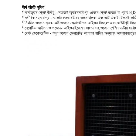
শীর্ষ পাঁচটি সুবিধা
* সর্বোত্তম প্লেট দীর্ঘায়ু - সহজেই অ্যাক্সেসযোগ্য ওজোন প্লেট রয়েছে যা প্রায় 
* সর্বাধিক বহনযোগ্য - ওজোন জেনারেটরের ওজন হালকা এবং এটি একটি টেকসই কাঠ
* নিয়মিত ওজোন স্তর- এই ওজোন জেনারেটরের আইওন নিয়ন্ত্রণ এবং আউটপুট নিয়ন্ত্
* নেগেটিভ আইওন ও ওজোন- আইওনাইজেশন ফাংশন সহ ওজোন মেশিন ঘণ্টায় সর্বোচ্চ ৩
* বেস্ট ডেকোরেটিভ - মসৃণ ওজোন জেনারেটর আপনার বাড়ির অন্যান্য আসবাবপত্রের সা