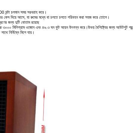
8,000 ঘন্টা চলমান সময় সরবরাহ করে।
ের কেস দিয়ে আসে, যা রুমের মধ্যে বা চলতে চলতে পরিবহন করা সহজ করে তোলে।
রণের জন্য দুটি বোতাম রয়েছে
০০০ মিলিগ্রাম ওজোন এবং ৪৬.৩ ঘন ফুট আয়ন উৎপন্ন করে।উভয় বৈশিষ্ট্যের জন্য আউটপুট পছন্দগু
থে নির্বিঘ্নে মিশে যায়।