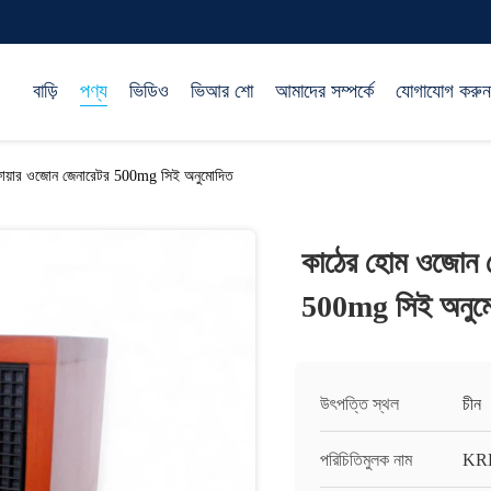
বাড়ি
পণ্য
ভিডিও
ভিআর শো
আমাদের সম্পর্কে
যোগাযোগ করুন
ফায়ার ওজোন জেনারেটর 500mg সিই অনুমোদিত
কাঠের হোম ওজোন ম
500mg সিই অনুম
উৎপত্তি স্থল
চীন
পরিচিতিমুলক নাম
KR