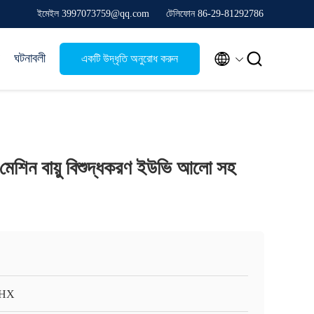
ইমেইল 3997073759@qq.com
টেলিফোন 86-29-81292786


ঘটনাবলী
একটি উদ্ধৃতি অনুরোধ করুন
শিন বায়ু বিশুদ্ধকরণ ইউভি আলো সহ
HX