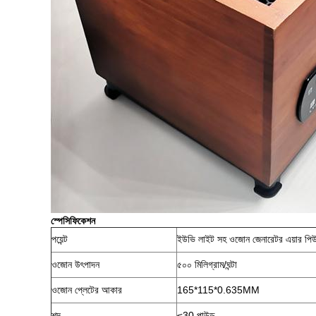
স্পেসিফিকেশন
পয়েন্ট
ইউভি লাইট সহ ওজোন জেনারেটর এয়ার পিউর
ওজোন উৎপাদন
৫০০ মিলিগ্রাম/ঘন্টা
ওজোন প্লেটের আকার
165*115*0.635MM
শব্দ
≤30 পাউন্ড