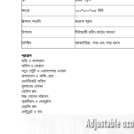
মাত্রা
২০০*২০০*১৯৫ মিমি
উত্পাদন পদ্ধতি
করোনা স্রাব
উপাদান
দীর্ঘস্থায়ী কঠিন কাঠের আবরণ
বৈশিষ্ট্য
ব্যাকটেরিয়া, গন্ধ এবং গন্ধ ধ্বংস
প্রয়োগ
বাড়ি ও বাসস্থান
অফিস ও দোকান
নতুন পেইন্ট ও ওয়ালপেপার এলাকা
হাসপাতাল ও নার্সিং হোম
ভেটেরিনারি অফিস
ধূমপানের এলাকা
হোটেল রুম
উচ্চ পোলেন পরিবেশ
অ্যাটিকস ও বেসমেন্টস
ড্রেসিং রুম
রেস্টুরেন্ট ও বার