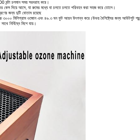
8,000 ঘন্টা চলমান সময় সরবরাহ করে।
ের কেস দিয়ে আসে, যা রুমের মধ্যে বা চলতে চলতে পরিবহন করা সহজ করে তোলে।
রণের জন্য দুটি বোতাম রয়েছে
০০০ মিলিগ্রাম ওজোন এবং ৪৬.৩ ঘন ফুট আয়ন উৎপন্ন করে।উভয় বৈশিষ্ট্যের জন্য আউটপুট পছন্দগু
থে নির্বিঘ্নে মিশে যায়।