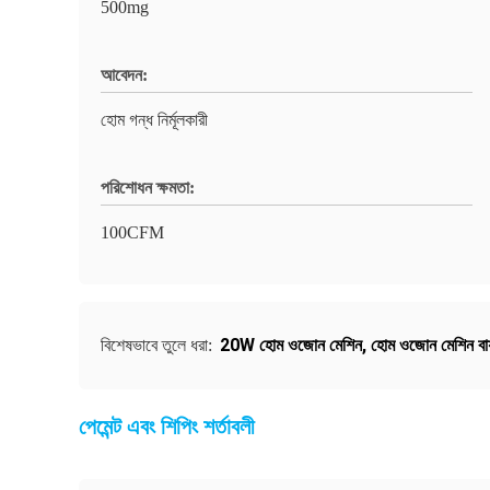
500mg
আবেদন:
হোম গন্ধ নির্মূলকারী
পরিশোধন ক্ষমতা:
100CFM
20W হোম ওজোন মেশিন
,
হোম ওজোন মেশিন বায
বিশেষভাবে তুলে ধরা:
পেমেন্ট এবং শিপিং শর্তাবলী