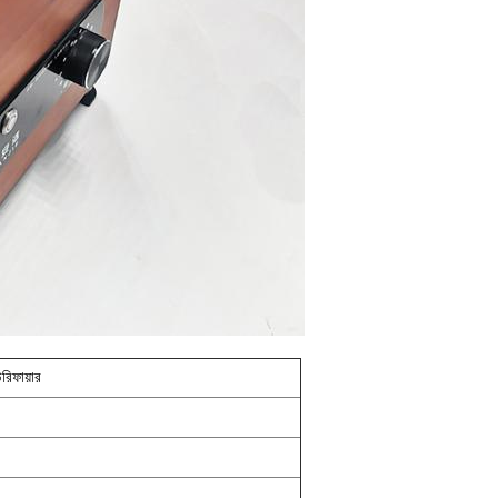
িফায়ার