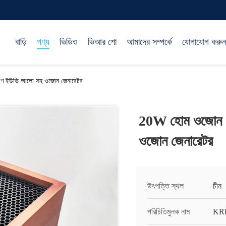
বাড়ি
পণ্য
ভিডিও
ভিআর শো
আমাদের সম্পর্কে
যোগাযোগ করুন
ধকরণ ইউভি আলো সহ ওজোন জেনারেটর
20W হোম ওজোন মে
ওজোন জেনারেটর
উৎপত্তি স্থল
চীন
পরিচিতিমুলক নাম
KR