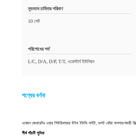
ন্যূনতম চাহিদার পরিমাণ
10 সেট
পরিশোধের শর্ত
L/C, D/A, D/P, T/T, ওয়েস্টার্ন ইউনিয়ন
পণ্যের বর্ণনা
ওজোন জেনারেটর এয়ার পিউরিফায়ার উইথ ইউভি লাইট, ডাস্ট ধোঁয়া অপসারণকারী ফিল্
শীর্ষ পাঁচটি সুবিধা