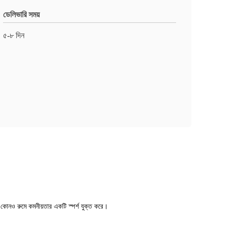
ডেলিভারি সময়
৫-৮ দিন
 কোনও রুমে কমনীয়তার একটি স্পর্শ যুক্ত করে।