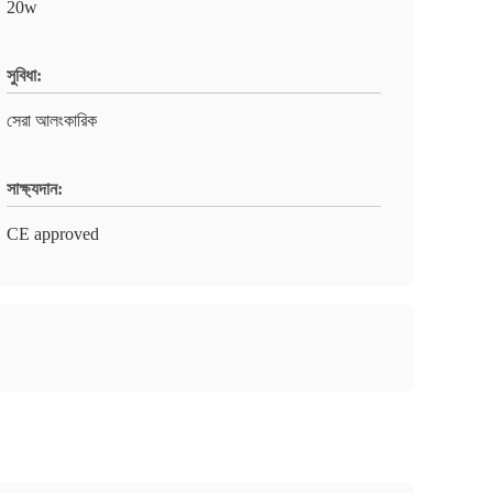
20w
সুবিধা:
সেরা আলংকারিক
সাক্ষ্যদান:
CE approved