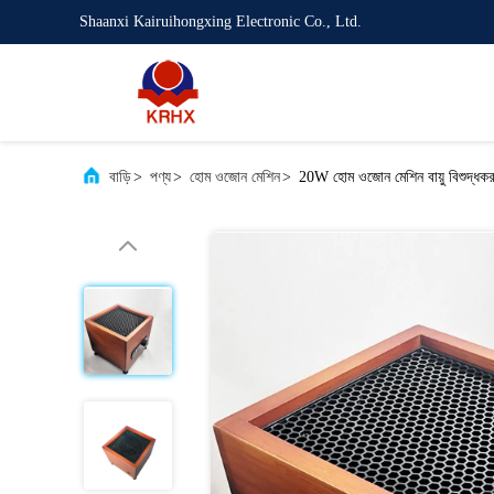
Shaanxi Kairuihongxing Electronic Co., Ltd.
বাড়ি
>
পণ্য
>
হোম ওজোন মেশিন
>
20W হোম ওজোন মেশিন বায়ু বিশুদ্