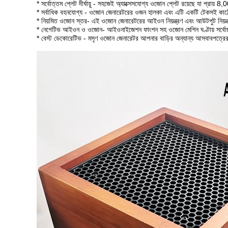
* সর্বোত্তম প্লেট দীর্ঘায়ু - সহজেই অ্যাক্সেসযোগ্য ওজোন প্লেট রয়েছে যা প্রায় 
* সর্বাধিক বহনযোগ্য - ওজোন জেনারেটরের ওজন হালকা এবং এটি একটি টেকসই কাঠ
* নিয়মিত ওজোন স্তর- এই ওজোন জেনারেটরের আইওন নিয়ন্ত্রণ এবং আউটপুট নিয়ন্ত্
* নেগেটিভ আইওন ও ওজোন- আইওনাইজেশন ফাংশন সহ ওজোন মেশিন ঘণ্টায় সর্বোচ্চ ৩
* বেস্ট ডেকোরেটিভ - মসৃণ ওজোন জেনারেটর আপনার বাড়ির অন্যান্য আসবাবপত্রের সা