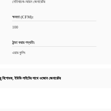
নেতিবাচক-আয়ন জেনারেটর
ক্ষমতা (CFM):
100
ঠান্ডা করার পদ্ধতি:
এয়ার কুলিং
়ু বিশোধক
,
ইউভি লাইটের সাথে ওজোন জেনারেটর