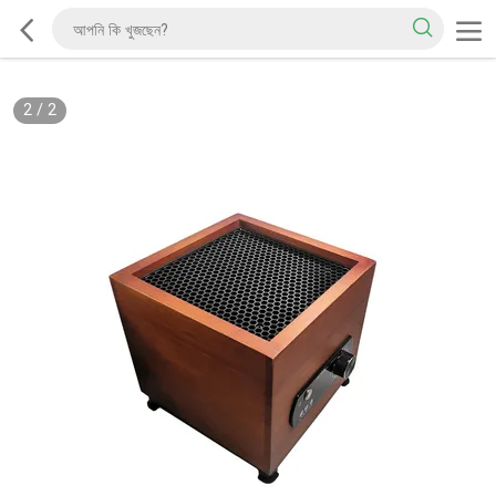
2
/
2