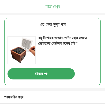
আরো দেখুন
এর সেরা মূল্য পান
বায়ু বিশোধক ওজোন মেশিন হোম ওজোন
জেনারেটর পোর্টেবল উডেন টাইপ
চালিয়ে
প্রস্তাবিত পণ্য