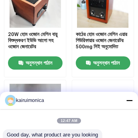
ভিআর শো
20W হোম ওজোন মেশিন বায়ু
কাঠের হোম ওজোন মেশিন এয়ার
আমাদের সম্পর্কে
বিশুদ্ধকরণ ইউভি আলো সহ
পিউরিফায়ার ওজোন জেনারেটর
ওজোন জেনারেটর
500mg সিই অনুমোদিত
কারখানা ভ্রমণ
অনুসন্ধান পাঠান
অনুসন্ধান পাঠান
মান নিয়ন্ত্রণ
যোগাযোগ করুন
kairuimonica
খবর
12:47 AM
উদ্ধৃতির জন্য আবেদন
Good day, what product are you looking 