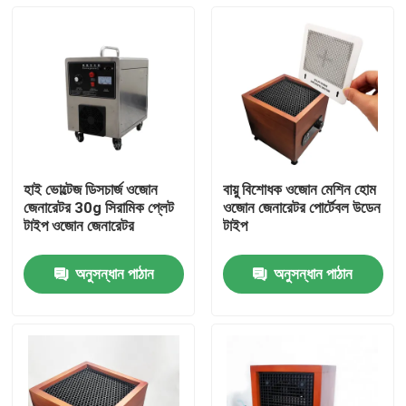
হাই ভোল্টেজ ডিসচার্জ ওজোন
বায়ু বিশোধক ওজোন মেশিন হোম
জেনারেটর 30g সিরামিক প্লেট
ওজোন জেনারেটর পোর্টেবল উডেন
টাইপ ওজোন জেনারেটর
টাইপ
অনুসন্ধান পাঠান
অনুসন্ধান পাঠান
বাড়ি
পণ্য
ভিডিও