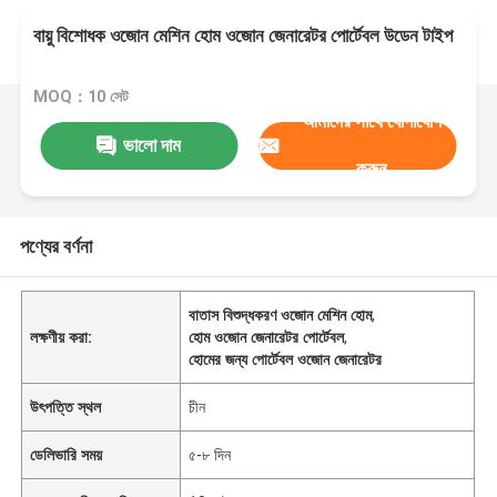
বায়ু বিশোধক ওজোন মেশিন হোম ওজোন জেনারেটর পোর্টেবল উডেন টাইপ
MOQ：10 সেট
আমাদের সাথে যোগাযোগ
ভালো দাম
করুন
পণ্যের বর্ণনা
বাতাস বিশুদ্ধকরণ ওজোন মেশিন হোম
,
লক্ষণীয় করা:
হোম ওজোন জেনারেটর পোর্টেবল
,
হোমের জন্য পোর্টেবল ওজোন জেনারেটর
উৎপত্তি স্থল
চীন
ডেলিভারি সময়
৫-৮ দিন