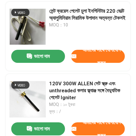
সেন্ট ক্রয়েস পেলেট চুলা ইনগিনিটার 220 ভোল্ট
অ্যালুমিনিয়াম সিরামিক উপাদান অত্যন্ত টেকসই
MOQ：10
আমাদের সাথে যোগাযোগ
ভালো দাম
করুন
120V 300W ALLEN সেট স্ক্রু এবং
unthreaded কলার ফ্ল্যাঞ্জ সঙ্গে বৈদ্যুতিক
পেলেট Igniter
MOQ：১০ টুকরা
মূল্য：/
আমাদের সাথে যোগাযোগ
ভালো দাম
করুন