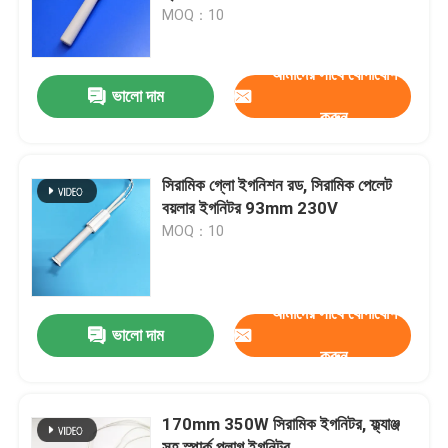
MOQ：10
ভিআর শো
আমাদের সাথে যোগাযোগ
ভালো দাম
করুন
আমাদের সম্পর্কে
কারখানা ভ্রমণ
সিরামিক গ্লো ইগনিশন রড, সিরামিক পেলেট
বয়লার ইগনিটর 93mm 230V
MOQ：10
মান নিয়ন্ত্রণ
যোগাযোগ করুন
আমাদের সাথে যোগাযোগ
ভালো দাম
করুন
খবর
170mm 350W সিরামিক ইগনিটর, ফ্ল্যাঞ্জ
উদ্ধৃতির জন্য আবেদন
সহ স্পার্ক প্লাগ ইগনিটর