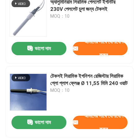
অ্যালুমিনিয়াম সিরামিক পেললেট ইগনিটর
230V পেললেট চুলা জন্য টেকসই
বাণিজ্যিক ওজোন মেশিন
MOQ：10
পোর্টেবল ওজোন মেশিন
আমাদের সাথে যোগাযোগ
ভালো দাম
উচ্চ ভোল্টেজ প্রতিরোধক
করুন
টেকসই সিরামিক ইগনিশন রেজিস্টার সিরামিক
গ্লো প্লাগ ফ্লেঞ্জ Ø 11,55 মিমি 240 ওয়াট
MOQ：10
আমাদের সাথে যোগাযোগ
ভালো দাম
করুন