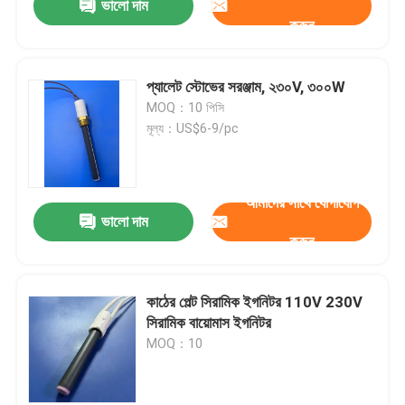
ভালো দাম
করুন
প্যালেট স্টোভের সরঞ্জাম, ২৩০V, ৩০০W
MOQ：10 পিসি
মূল্য：US$6-9/pc
আমাদের সাথে যোগাযোগ
ভালো দাম
করুন
কাঠের পেল্ট সিরামিক ইগনিটর 110V 230V
সিরামিক বায়োমাস ইগনিটর
MOQ：10