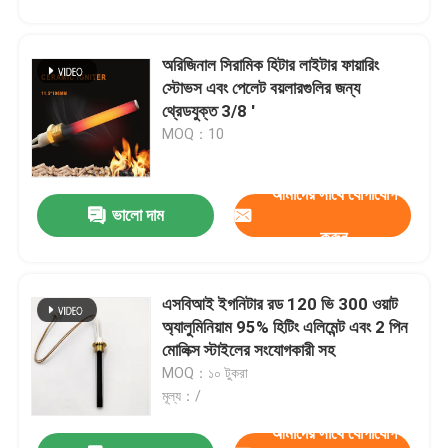
অরিজিনাল সিরামিক হিটার লাইটার ফায়ারিং
স্টোভস এবং পেলেট বয়লারগুলির জন্য
থ্রেডযুক্ত 3/8 '
MOQ：10
আমাদের সাথে যোগাযোগ
একটি বার্তা রেখে যান
ভালো দাম
আমরা শীঘ্রই আপনাকে আবার কল করব!
করুন
এসবিআই ইগনিটার রড 120 ভি 300 ওয়াট
অ্যালুমিনিয়াম 95% হিটিং এলিমেন্ট এবং 2 পিন
মোলিক্স স্টাইলের সংযোগকারী সহ
MOQ：১০ টুকরা
মূল্য：/
আমাদের সাথে যোগাযোগ