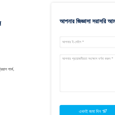
আপনার জিজ্ঞাসা সরাসরি আম
ন
য়াল পার্ক,
এখনই জমা দিন