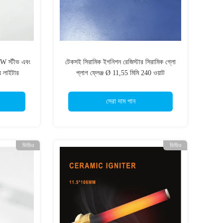
0W স্টীভ এবং
টেকসই সিরামিক ইগনিশন রেজিস্টার সিরামিক গ্লো
য লাইটার
প্লাগ ফ্লেঞ্জ Ø 11,55 মিমি 240 ওয়াট
সেরা দাম পান
ভিডিও
ভিডিও