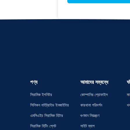
পণ্য
আমাদের সম্বন্ধে
ঘ
সিরামিক ইগনিটর
কোম্পানির প্রোফাইল
মা
সিলিকন নাইট্রাইড ইনজাইটার
কারখানা পরিদর্শন
খ
এমসিএইচ সিরামিক হিটার
গুণমান নিয়ন্ত্রণ
সিরামিক হিটিং প্লেট
সাইট ম্যাপ