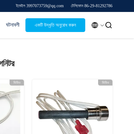
ইমেইল 3997073759@qq.com
টেলিফোন 86-29-81292786


ঘটনাবলী
একটি উদ্ধৃতি অনুরোধ করুন
গনিটর
ভিডিও
ভিডিও