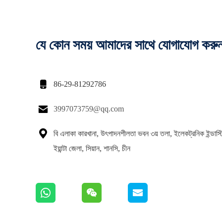
যে কোন সময় আমাদের সাথে যোগাযোগ করু

86-29-81292786

3997073759@qq.com

বি এলাকা কারখানা, উৎপাদনশীলতা ভবন ৩য় তলা, ইলেকট্রনিক ইন্ডাস্ট্রি
ইয়ান্টা জেলা, সিয়ান, শানসি, চীন