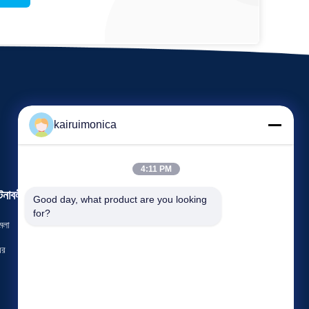
kairuimonica
4:11 PM
টনাবলী
Good day, what product are you looking 
একটি উদ্ধৃতি অনুরোধ করুন
for?
মলা
টেলিফোন 86-29-81292786
বর
ফ্যাক্স: 86-029-88240199


