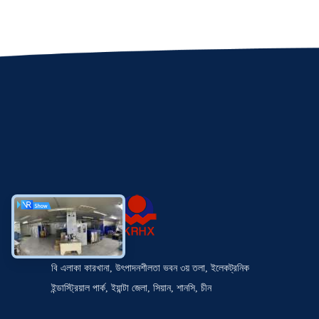
বি এলাকা কারখানা, উৎপাদনশীলতা ভবন ৩য় তলা, ইলেকট্রনিক
ইন্ডাস্ট্রিয়াল পার্ক, ইয়ান্টা জেলা, সিয়ান, শানসি, চীন