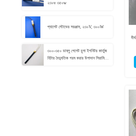
২৩০v ৩৫০w
প্যালেট স্টোভের সরঞ্জাম, ২৩০V, ৩০০W
দীর
৩০০-৩৫০ ডাব্লু পেলেট চুলা ইগনিটর কার্তুজ
হিটার বৈদ্যুতিক গরম করার উপাদান সিরামিক
হিটার