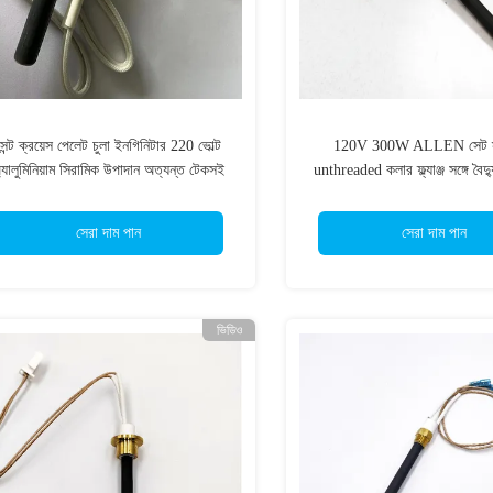
সেন্ট ক্রয়েস পেলেট চুলা ইনগিনিটার 220 ভোল্ট
120V 300W ALLEN সেট স্ক
্যালুমিনিয়াম সিরামিক উপাদান অত্যন্ত টেকসই
unthreaded কলার ফ্ল্যাঞ্জ সঙ্গে বৈদ
Igniter
সেরা দাম পান
সেরা দাম পান
ভিডিও