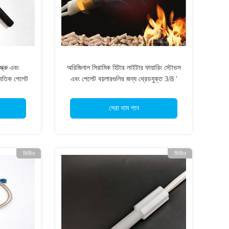
্রু এবং
অরিজিনাল সিরামিক হিটার লাইটার ফায়ারিং স্টোভস
্যুতিক পেলেট
এবং পেলেট বয়লারগুলির জন্য থ্রেডযুক্ত 3/8 '
সেরা দাম পান
ভিডিও
ভিডিও