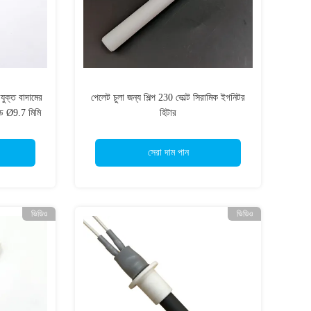
যুক্ত বাদামের
পেলেট চুলা জন্য শিল্প 230 ভোল্ট সিরামিক ইগনিটর
রড Ø9.7 মিমি
হিটার
সেরা দাম পান
ভিডিও
ভিডিও