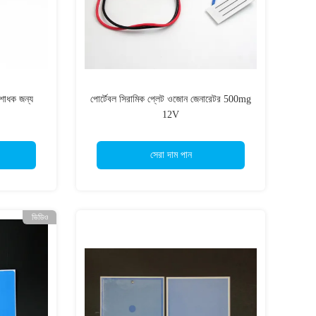
িশোধক জন্য
পোর্টেবল সিরামিক প্লেট ওজোন জেনারেটর 500mg
12V
সেরা দাম পান
ভিডিও