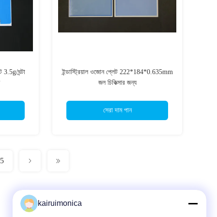
 3.5g/ঘন্টা
ইন্ডাস্ট্রিয়াল ওজোন প্লেট 222*184*0.635mm
জল চিকিত্সার জন্য
সেরা দাম পান
5
kairuimonica