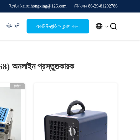
ইমেইল kairuihongxing@126.com
টেলিফোন 86-29-81292786


ঘটনাবলী
একটি উদ্ধৃতি অনুরোধ করুন
(68)
অনলাইন প্রস্তুতকারক
ভিডিও