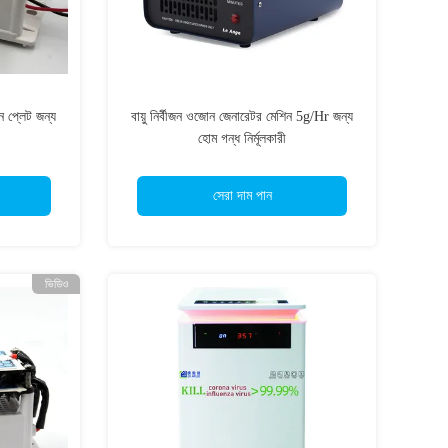
প্লেট জন্য
বায়ু নির্বীজন ওজোন জেনারেটর মেশিন 5g/Hr জন্য
হোম গন্ধ নির্মূলকারী
সেরা দাম পান
ভিডিও