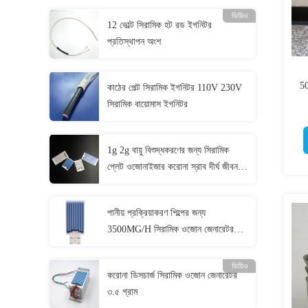
ভিডিও
12 ভোল্ট সিরামিক হট রড ইগনিটর
প্রতিস্থাপন অংশ
50
কাঠের পেল্ট সিরামিক ইগনিটর 110V 230V
সিরামিক বায়োমাস ইগনিটর
1g 2g বায়ু বিশুদ্ধকরণের জন্য সিরামিক
প্লেট ওজোনাইজার করোনা স্রাব দীর্ঘ জীবন
ওজোন প্লেট
পানীয় প্রক্রিয়াকরণ শিল্পের জন্য
3500MG/H সিরামিক ওজোন জেনারেটর
প্রতিস্থাপন প্লেট
ভিডিও
করোনা ডিসচার্জ সিরামিক ওজোন জেনারেটর
৩.৫ গ্রাম