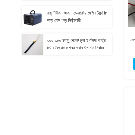
বায়ু নির্বীজন ওজোন জেনারেটর মেশিন 5g/Hr
জন্য হোম গন্ধ নির্মূলকারী
কে
৩০০-৩৫০ ডাব্লু পেলেট চুলা ইগনিটর কার্তুজ
হিটার বৈদ্যুতিক গরম করার উপাদান সিরামিক
হিটার