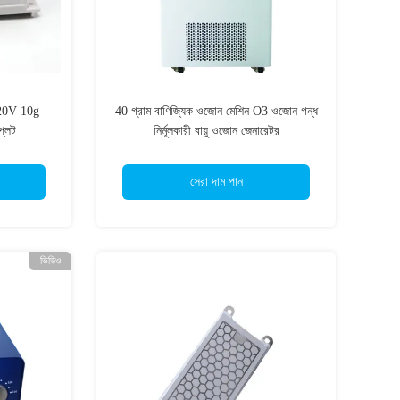
ে 220V 10g
40 গ্রাম বাণিজ্যিক ওজোন মেশিন O3 ওজোন গন্ধ
্লেট
নির্মূলকারী বায়ু ওজোন জেনারেটর
সেরা দাম পান
ভিডিও