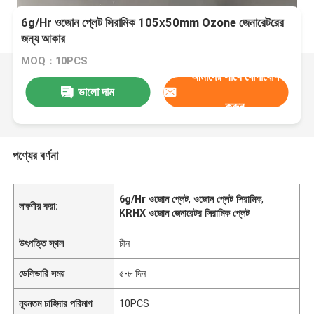
6g/Hr ওজোন প্লেট সিরামিক 105x50mm Ozone জেনারেটরের
জন্য আকার
MOQ：10PCS
আমাদের সাথে যোগাযোগ
ভালো দাম
করুন
পণ্যের বর্ণনা
6g/Hr ওজোন প্লেট
,
ওজোন প্লেট সিরামিক
,
লক্ষণীয় করা:
KRHX ওজোন জেনারেটর সিরামিক প্লেট
উৎপত্তি স্থল
চীন
ডেলিভারি সময়
৫-৮ দিন
ন্যূনতম চাহিদার পরিমাণ
10PCS