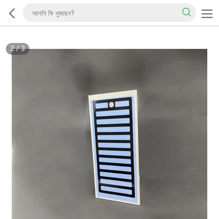
2
/
3