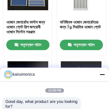
ভিআর শো
ওজোন জেনারেটর কাস্টম জন্য
বাণিজ্যিক ওজোন জেনারেটরের
ওজোন প্লেট শিল্প জলরোধী
জন্য 7g সিরামিক ওজোন প্লেট
আমাদের সম্পর্কে
ওজোন সিস্টেম সরঞ্জাম
অনুসন্ধান পাঠান
অনুসন্ধান পাঠান
কারখানা ভ্রমণ
মান নিয়ন্ত্রণ
kairuimonica
যোগাযোগ করুন
খবর
12:59 PM
Good day, what product are you looking 
উদ্ধৃতির জন্য আবেদন
for?
1g 2g বায়ু বিশুদ্ধকরণের জন্য
দীর্ঘ জীবন 500mg সিরামিক